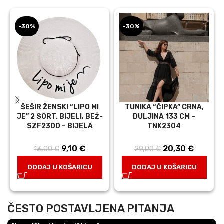
-30%
-30%
ŠEŠIR ŽENSKI “LIPO MI
TUNIKA “ČIPKA” CRNA,
JE” 2 SORT. BIJELI, BEŽ-
DULJINA 133 CM –
SZF2300 – BIJELA
TNK2304
9,10
Izvorna
€
Trenutna
20,30
Izvorna
€
Trenut
13,00
€
29,00
€
cijena bila
cijena je:
cijena bila je:
cijena j
DODAJ U KOŠARICU
DODAJ U KOŠARICU
je: 13,00 €.
9,10 €.
29,00 €.
20,30 €
ČESTO POSTAVLJENA PITANJA