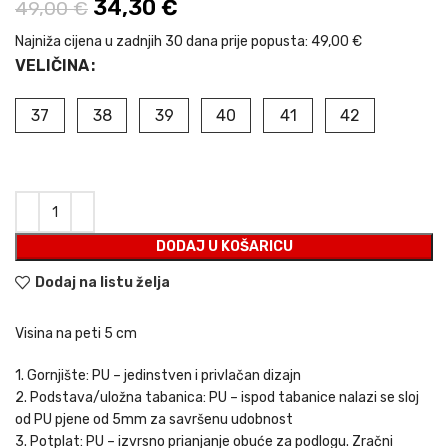
Izvorna cijena bila je: 49,00 €.
34,30
€
Trenutna cijena je:
49,00
€
34,30 €.
Najniža cijena u zadnjih 30 dana prije popusta:
49,00 €
VELIČINA
37
38
39
40
41
42
DODAJ U KOŠARICU
Dodaj na listu želja
Visina na peti 5 cm
1. Gornjište: PU – jedinstven i privlačan dizajn
2. Podstava/uložna tabanica: PU – ispod tabanice nalazi se sloj
od PU pjene od 5mm za savršenu udobnost
3. Potplat: PU – izvrsno prianjanje obuće za podlogu. Zračni