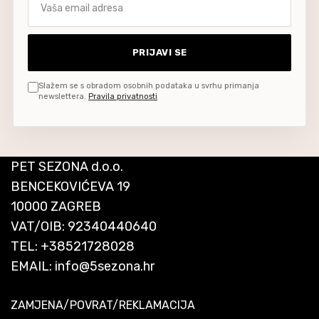
PRIJAVI SE
Slažem se s obradom osobnih podataka u svrhu primanja
newslettera.
Pravila privatnosti
PET SEZONA d.o.o.
BENCEKOVIĆEVA 19
10000 ZAGREB
VAT/OIB: 92340440640
TEL:
+38521728028
EMAIL:
info@5sezona.hr
ZAMJENA/POVRAT/REKLAMACIJA