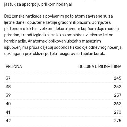
jastuk za apsorpciju prilikom hodanja!
Bež ženske natikače s povišenim potplatom savršene su za
ljetne dane i opuštene šetnje gradom ili plažom. Gornjište u
pletenom efektu s velikom dekorativnom kopčom daje modelu
prirodan, trendi izgled koji se lako kombinira uz ležerne ljetne
kombinacije. Anatomski oblikovan uložak s masažnim
ispupčenjima pruža osjećaj udobnosti i kod cjelodnevnog nošenja,
dok lagani i protuklizni potplat osigurava stabilan korak.
VELIČINA
DULJINA U MILIMETRIMA
37
245
38
252
39
257
40
262
41
270
42
275