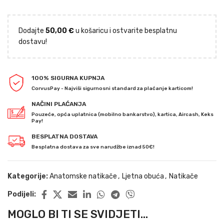
Dodajte
50,00
€
u košaricu i ostvarite besplatnu
dostavu!
100% SIGURNA KUPNJA
CorvusPay - Najviši sigurnosni standard za plaćanje karticom!
NAČINI PLAĆANJA
Pouzeće, opća uplatnica (mobilno bankarstvo), kartica, Aircash, Keks
Pay!
BESPLATNA DOSTAVA
Besplatna dostava za sve narudžbe iznad 50€!
Kategorije:
Anatomske natikače
,
Ljetna obuća
,
Natikače
Podijeli:
MOGLO BI TI SE SVIDJETI...