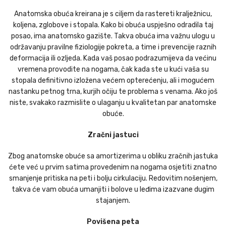
Anatomska obuća kreirana je s ciljem da rastereti kralježnicu,
koljena, zglobove i stopala. Kako bi obuća uspješno odradila taj
posao, ima anatomsko gazište. Takva obuća ima važnu ulogu u
održavanju pravilne fiziologije pokreta, a time i prevencije raznih
deformacija ili ozljeda. Kada vaš posao podrazumijeva da većinu
vremena provodite na nogama, čak kada ste u kući vaša su
stopala definitivno izložena većem opterećenju, ali i mogućem
nastanku petnog trna, kurjih očiju te problema s venama. Ako još
niste, svakako razmislite o ulaganju u kvalitetan par anatomske
obuće.
Zračni jastuci
Zbog anatomske obuće sa amortizerima u obliku zračnih jastuka
ćete već u prvim satima provedenim na nogama osjetiti znatno
smanjenje pritiska na peti i bolju cirkulaciju. Redovitim nošenjem,
takva će vam obuća umanjiti i bolove u leđima izazvane dugim
stajanjem.
Povišena peta