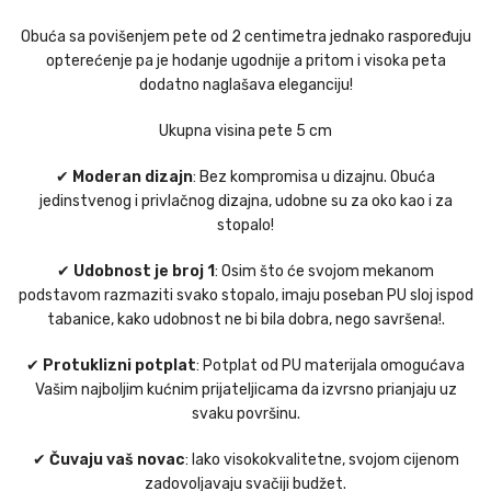
Obuća sa povišenjem pete od 2 centimetra jednako raspoređuju
opterećenje pa je hodanje ugodnije a pritom i visoka peta
dodatno naglašava eleganciju!
Ukupna visina pete 5 cm
✔
Moderan dizajn
: Bez kompromisa u dizajnu. Obuća
jedinstvenog i privlačnog dizajna, udobne su za oko kao i za
stopalo!
✔
Udobnost je broj 1
: Osim što će svojom mekanom
podstavom razmaziti svako stopalo, imaju poseban PU sloj ispod
tabanice, kako udobnost ne bi bila dobra, nego savršena!.
✔
Protuklizni potplat
: Potplat od PU materijala omogućava
Vašim najboljim kućnim prijateljicama da izvrsno prianjaju uz
svaku površinu.
✔
Čuvaju vaš novac
: Iako visokokvalitetne, svojom cijenom
zadovoljavaju svačiji budžet.