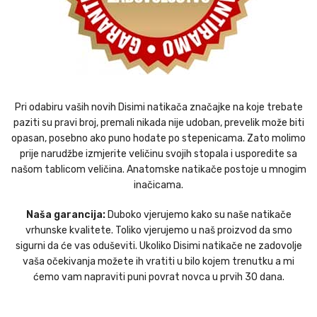
Pri odabiru vaših novih Disimi natikača značajke na koje trebate
paziti su pravi broj, premali nikada nije udoban, prevelik može biti
opasan, posebno ako puno hodate po stepenicama. Zato molimo
prije narudžbe izmjerite veličinu svojih stopala i usporedite sa
našom tablicom veličina. Anatomske natikače postoje u mnogim
inačicama.
Naša garancija:
Duboko vjerujemo kako su naše natikače
vrhunske kvalitete. Toliko vjerujemo u naš proizvod da smo
sigurni da će vas oduševiti. Ukoliko Disimi natikače ne zadovolje
vaša očekivanja možete ih vratiti u bilo kojem trenutku a mi
ćemo vam napraviti puni povrat novca u prvih 30 dana.