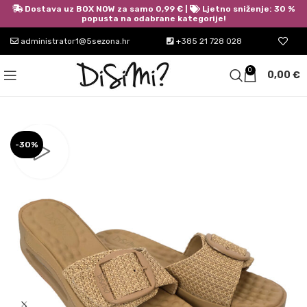
Dostava uz BOX NOW za samo 0,99 € |
Ljetno sniženje: 30 %
popusta na odabrane kategorije!
administrator1@5sezona.hr
+385 21 728 028
0
0,00
€
-30%