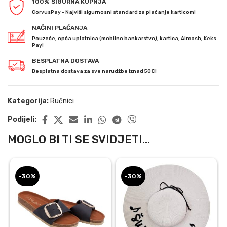
100% SIGURNA KUPNJA
CorvusPay - Najviši sigurnosni standard za plaćanje karticom!
NAČINI PLAĆANJA
Pouzeće, opća uplatnica (mobilno bankarstvo), kartica, Aircash, Keks
Pay!
BESPLATNA DOSTAVA
Besplatna dostava za sve narudžbe iznad 50€!
Kategorija:
Ručnici
Podijeli:
MOGLO BI TI SE SVIDJETI...
-30%
-30%