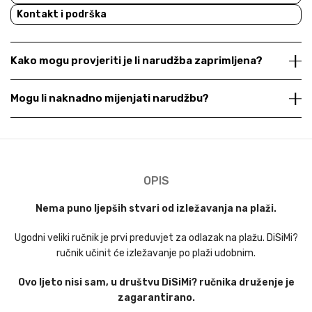
Kontakt i podrška
Kako mogu provjeriti je li narudžba zaprimljena?
Mogu li naknadno mijenjati narudžbu?
OPIS
Nema puno ljepših stvari od izležavanja na plaži.
Ugodni veliki ručnik je prvi preduvjet za odlazak na plažu. DiSiMi?
ručnik učinit će izležavanje po plaži udobnim.
Ovo ljeto nisi sam, u društvu DiSiMi? ručnika druženje je
zagarantirano.