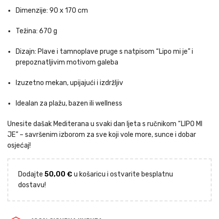
Dimenzije: 90 x 170 cm
Težina: 670 g
Dizajn: Plave i tamnoplave pruge s natpisom “Lipo mi je” i
prepoznatljivim motivom galeba
Izuzetno mekan, upijajući i izdržljiv
Idealan za plažu, bazen ili wellness
Unesite dašak Mediterana u svaki dan ljeta s ručnikom “LIPO MI
JE” – savršenim izborom za sve koji vole more, sunce i dobar
osjećaj!
Dodajte
50,00
€
u košaricu i ostvarite besplatnu
dostavu!