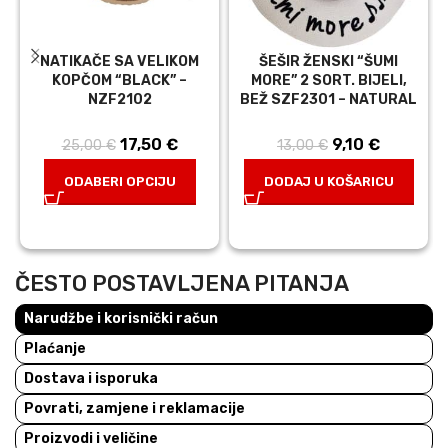
NATIKAČE SA VELIKOM
ŠEŠIR ŽENSKI “ŠUMI
KOPČOM “BLACK” –
MORE” 2 SORT. BIJELI,
NZF2102
BEŽ SZF2301 – NATURAL
17,50
Izvorna
€
Trenutna
9,10
Izvorna
€
Trenutn
25,00
€
13,00
€
cijena bila je:
cijena je:
cijena bila
cijena je
ODABERI OPCIJU
DODAJ U KOŠARICU
25,00 €.
17,50 €.
je: 13,00 €.
9,10 €.
ČESTO POSTAVLJENA PITANJA
Narudžbe i korisnički račun
Plaćanje
Dostava i isporuka
Povrati, zamjene i reklamacije
Proizvodi i veličine