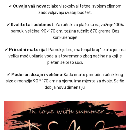
✔
Čuvaju vaš novac
: Iako visokokvalitetne, svojom cijenom
zadovoljavaju svačiji budžet.
✔
Kvaliteta i udobnost
: Za ručnik za plažu su najvažniji: 100%
pamuk, veličina: 90×170 cm, težina ručnik: 670 grama. Bez
konkurencije!
✔
Prirodni materijal
: Pamuk je broj materijal broj 1. zato jer ima
veliku moć upijanja vode a istovremeno zbog načina na koji je
pleten se brzo suši.
✔
Moderan dizajn i veličina
: Kada imate pamučni ručnik king
size dimenzija 90 * 170 cm na njemu ima mjesta za dvoje. Selfie
dobija novu dimenziju.