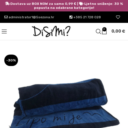
Dostava uz BOX NOW za samo 0,99 € |
Ljetno sniženje: 30 %
popusta na odabrane kategorije!
administrator1@5sezona.hr
+385 21 728 028
0
0,00
€
-30%