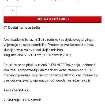
DODAJ U KOŠARICU
Dodaj na listu želja
Ako nikada niste razmišljali o ručniku kao dijelu svog stylinga,
vrijeme je da se predomislite. Pronađite svoj komadić sunca,
slušajte zvuk valova i odlutajte mislima.
King size dim. 90×170 cm, 100% pamuk, 670g.
Opustite se na plaži uz ručnik “LIPO MI JE” koji spaja udobnost,
kvalitetu i prepoznatljiv dalmatinski šarm. Izrađen od 100%
mekanog pamuka, ovaj ručnik dimenzija 90×170 cm i težine 670
g osigurava izvrsnu upijajuću moć i ugodan osjećaj na koži.
Karakteristike:
Materijal: 100% pamuk