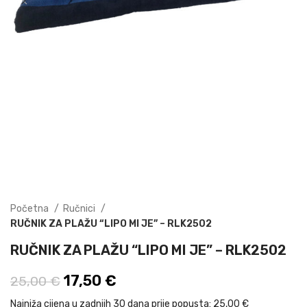
Početna
Ručnici
RUČNIK ZA PLAŽU “LIPO MI JE” – RLK2502
RUČNIK ZA PLAŽU “LIPO MI JE” – RLK2502
Izvorna cijena bila je: 25,00 €.
17,50
€
Trenutna cijena je: 17,50 €.
25,00
€
Najniža cijena u zadnjih 30 dana prije popusta:
25,00 €