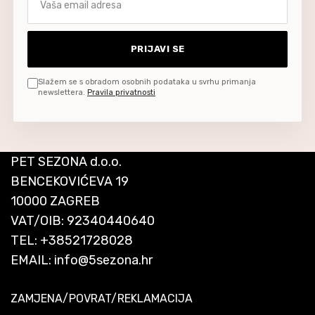
PRIJAVI SE
Slažem se s obradom osobnih podataka u svrhu primanja
newslettera.
Pravila privatnosti
PET SEZONA d.o.o.
BENCEKOVIĆEVA 19
10000 ZAGREB
VAT/OIB: 92340440640
TEL:
+38521728028
EMAIL:
info@5sezona.hr
ZAMJENA/POVRAT/REKLAMACIJA