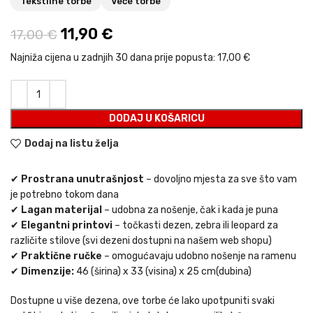
Tekstilne torbe
Veće torbe
Izvorna cijena bila je: 17,00 €.
11,90
€
Trenutna cijena je: 11,90 €.
17,00
€
Najniža cijena u zadnjih 30 dana prije popusta:
17,00 €
DODAJ U KOŠARICU
Dodaj na listu želja
✔
Prostrana unutrašnjost
– dovoljno mjesta za sve što vam
je potrebno tokom dana
✔
Lagan materijal
– udobna za nošenje, čak i kada je puna
✔
Elegantni printovi
– točkasti dezen, zebra ili leopard za
različite stilove (svi dezeni dostupni na našem web shopu)
✔
Praktične ručke
– omogućavaju udobno nošenje na ramenu
✔
Dimenzije:
46 (širina) x 33 (visina) x 25 cm(dubina)
Dostupne u više dezena, ove torbe će lako upotpuniti svaki