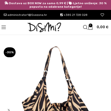
Dostava uz BOX NOW za samo 0,99 € |
Ljetno sniženje: 30 %
popusta na odabrane kategorije!
administrator1@5sezona.hr
+385 21 728 028
0
0,00
€
-30%