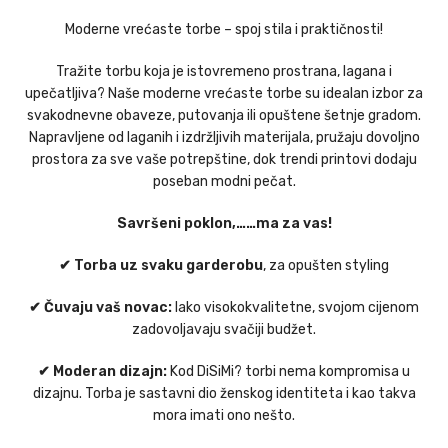
Moderne vrećaste torbe – spoj stila i praktičnosti!
Tražite torbu koja je istovremeno prostrana, lagana i
upečatljiva? Naše moderne vrećaste torbe su idealan izbor za
svakodnevne obaveze, putovanja ili opuštene šetnje gradom.
Napravljene od laganih i izdržljivih materijala, pružaju dovoljno
prostora za sve vaše potrepštine, dok trendi printovi dodaju
poseban modni pečat.
Savršeni poklon,……ma za vas!
✔ Torba uz svaku garderobu
, za opušten styling
✔ Čuvaju vaš novac:
Iako visokokvalitetne, svojom cijenom
zadovoljavaju svačiji budžet.
✔ Moderan dizajn:
Kod DiSiMi? torbi nema kompromisa u
dizajnu. Torba je sastavni dio ženskog identiteta i kao takva
mora imati ono nešto.