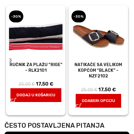
-30%
-30%
RUČNIK ZA PLAŽU “RIGE”
NATIKAČE SA VELIKOM
– RLK2101
KOPČOM “BLACK” –
NZF2102
17,50
Izvorna
€
Trenutna
25,00
€
17,50
Izvorna
€
Trenutn
25,00
€
cijena bila je:
cijena je:
DODAJ U KOŠARICU
cijena bila je:
cijena j
25,00 €.
17,50 €.
ODABERI OPCIJU
25,00 €.
17,50 €
ČESTO POSTAVLJENA PITANJA