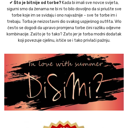
✔ Što je bitnije od torbe?
Kada bi imali sve novce svijeta,
sigurni smo da ženama ne bi ni to bilo dovoljno da si priušte sve
torbe koje im se sviđaju i ono najvažnije – sve te torbe im i
trebaju. Torba je neizostavni dio svakog uspješnog outfita. Vrlo
često se dogodi da upravo promjena torbe čini razliku odjevne
kombinacije. Zašto je to tako? Zato jer je torba modni dodatak
koji povezuje cjelinu, ističe se i tako privlači pažnju.