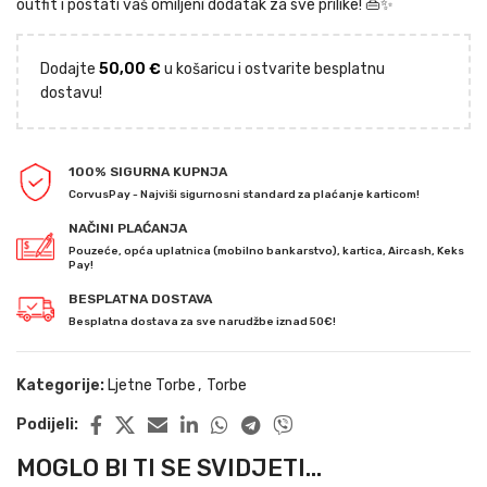
outfit i postati vaš omiljeni dodatak za sve prilike! 👜✨
Dodajte
50,00
€
u košaricu i ostvarite besplatnu
dostavu!
100% SIGURNA KUPNJA
CorvusPay - Najviši sigurnosni standard za plaćanje karticom!
NAČINI PLAĆANJA
Pouzeće, opća uplatnica (mobilno bankarstvo), kartica, Aircash, Keks
Pay!
BESPLATNA DOSTAVA
Besplatna dostava za sve narudžbe iznad 50€!
Kategorije:
Ljetne Torbe
,
Torbe
Podijeli:
MOGLO BI TI SE SVIDJETI...