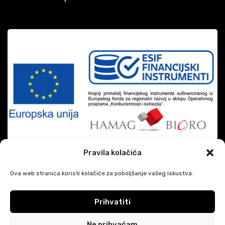
Pravila kolačića
Ova web stranica koristi kolačiće za poboljšanje vašeg iskustva.
Prihvatiti
|
DiSiMi?
2026 CREATED BY
JAVESCRIPT
Google privatnost i uvjeti
Ne prihvaćam