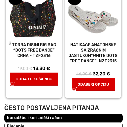
TORBA DISIMI BIG BAG
NATIKAČE ANATOMSKE
“DOTS FREE DANCE”
SA ZRAČNIM
CRNA – TZF2316
JASTUKOM”WHITE DOTS
FREE DANCE”- NZF2315
13,30
Izvorna
€
Trenutna
19,00
€
32,20
Izvorna
€
Trenut
46,00
€
cijena bila je:
cijena je:
DODAJ U KOŠARICU
cijena bila je:
cijena j
19,00 €.
13,30 €.
ODABERI OPCIJU
46,00 €.
32,20 €
ČESTO POSTAVLJENA PITANJA
Narudžbe i korisnički račun
Plaćanje