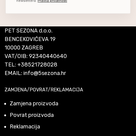
newslettera.
Pravila privatnosti
PET SEZONA d.o.o.
BENCEKOVIĆEVA 19
10000 ZAGREB
VAT/OIB: 92340440640
TEL:
+38521728028
EMAIL:
info@5sezona.hr
ZAMJENA/POVRAT/REKLAMACIJA
Zamjena proizvoda
Povrat proizvoda
Reklamacija