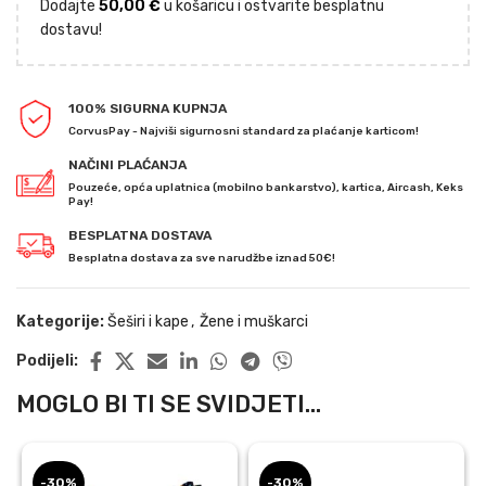
Dodajte
50,00
€
u košaricu i ostvarite besplatnu
dostavu!
100% SIGURNA KUPNJA
CorvusPay - Najviši sigurnosni standard za plaćanje karticom!
NAČINI PLAĆANJA
Pouzeće, opća uplatnica (mobilno bankarstvo), kartica, Aircash, Keks
Pay!
BESPLATNA DOSTAVA
Besplatna dostava za sve narudžbe iznad 50€!
Kategorije:
Šeširi i kape
,
Žene i muškarci
Podijeli:
MOGLO BI TI SE SVIDJETI...
-30%
-30%