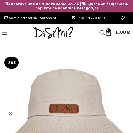
Dostava uz BOX NOW za samo 0,99 € |
Ljetno sniženje: 30 %
popusta na odabrane kategorije!
administrator1@5sezona.hr
+385 21 728 028
0
0,00
€
-30%