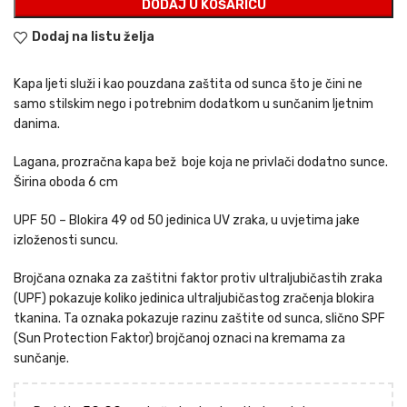
DODAJ U KOŠARICU
Dodaj na listu želja
Kapa ljeti služi i kao pouzdana zaštita od sunca što je čini ne
samo stilskim nego i potrebnim dodatkom u sunčanim ljetnim
danima.
Lagana, prozračna kapa bež boje koja ne privlači dodatno sunce.
Širina oboda 6 cm
UPF 50 – Blokira 49 od 50 jedinica UV zraka, u uvjetima jake
izloženosti suncu.
Brojčana oznaka za zaštitni faktor protiv ultraljubičastih zraka
(UPF) pokazuje koliko jedinica ultraljubičastog zračenja blokira
tkanina. Ta oznaka pokazuje razinu zaštite od sunca, slično SPF
(Sun Protection Faktor) brojčanoj oznaci na kremama za
sunčanje.