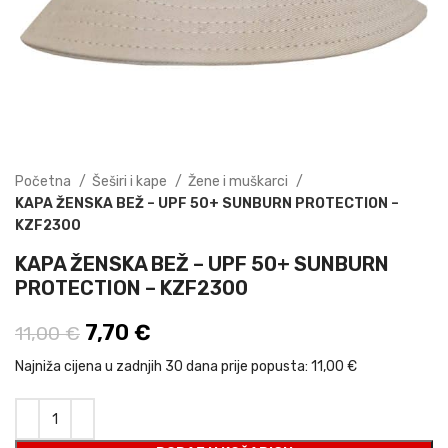
Početna
Šeširi i kape
Žene i muškarci
KAPA ŽENSKA BEŽ – UPF 50+ SUNBURN PROTECTION –
KZF2300
KAPA ŽENSKA BEŽ – UPF 50+ SUNBURN
PROTECTION – KZF2300
Izvorna cijena bila je: 11,00 €.
7,70
€
Trenutna cijena je: 7,70 €.
11,00
€
Najniža cijena u zadnjih 30 dana prije popusta:
11,00 €