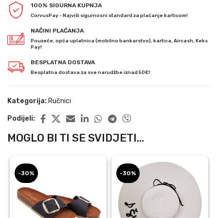
100% SIGURNA KUPNJA
CorvusPay - Najviši sigurnosni standard za plaćanje karticom!
NAČINI PLAĆANJA
Pouzeće, opća uplatnica (mobilno bankarstvo), kartica, Aircash, Keks
Pay!
BESPLATNA DOSTAVA
Besplatna dostava za sve narudžbe iznad 50€!
Kategorija:
Ručnici
Podijeli:
MOGLO BI TI SE SVIDJETI...
-30%
-30%