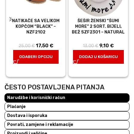
NATIKAČE SA VELIKOM
ŠEŠIR ŽENSKI “ŠUMI
KOPČOM “BLACK” –
MORE” 2 SORT. BIJELI,
NZF2102
BEŽ SZF2301 – NATURAL
17,50
Izvorna
€
Trenutna
9,10
Izvorna
€
Trenutn
25,00
€
13,00
€
cijena bila je:
cijena je:
cijena bila
cijena je
ODABERI OPCIJU
DODAJ U KOŠARICU
25,00 €.
17,50 €.
je: 13,00 €.
9,10 €.
ČESTO POSTAVLJENA PITANJA
Narudžbe i korisnički račun
Plaćanje
Dostava i isporuka
Povrati, zamjene i reklamacije
Proizvodi i veličine