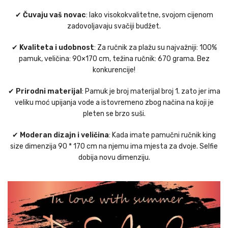
✔
Čuvaju vaš novac
: Iako visokokvalitetne, svojom cijenom
zadovoljavaju svačiji budžet.
✔
Kvaliteta i udobnost
: Za ručnik za plažu su najvažniji: 100%
pamuk, veličina: 90×170 cm, težina ručnik: 670 grama. Bez
konkurencije!
✔
Prirodni materijal
: Pamuk je broj materijal broj 1. zato jer ima
veliku moć upijanja vode a istovremeno zbog načina na koji je
pleten se brzo suši.
✔
Moderan dizajn i veličina
: Kada imate pamučni ručnik king
size dimenzija 90 * 170 cm na njemu ima mjesta za dvoje. Selfie
dobija novu dimenziju.