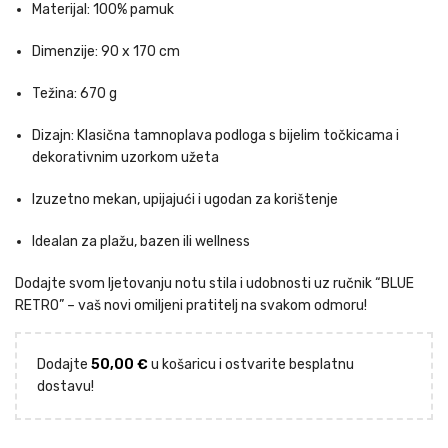
Materijal: 100% pamuk
Dimenzije: 90 x 170 cm
Težina: 670 g
Dizajn: Klasična tamnoplava podloga s bijelim točkicama i
dekorativnim uzorkom užeta
Izuzetno mekan, upijajući i ugodan za korištenje
Idealan za plažu, bazen ili wellness
Dodajte svom ljetovanju notu stila i udobnosti uz ručnik “BLUE
RETRO” – vaš novi omiljeni pratitelj na svakom odmoru!
Dodajte
50,00
€
u košaricu i ostvarite besplatnu
dostavu!