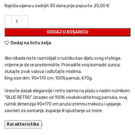
Najniža cijena u zadnjih 30 dana prije popusta:
25,00 €
DODAJ U KOŠARICU
Dodaj na listu želja
Ako nikada niste razmišljali o ručniku kao dijelu svog stylinga,
vrijeme je da se predomislite. Pronađite svoj komadić sunca,
slušajte zvuk valova i odlutajte mislima.
King size dim. 90×170 cm, 100% pamuk, 670g.
Unesite dašak elegancije i retro šarma na plažu s našim ručnikom
“BLUE RETRO”. Izrađen od 100% visokokvalitetnog pamuka, ovaj
ručnik dimenzija 90×170 cm pruža iznimnu mekoću i upijanje,
savršen za sunčanje, kupanje ili opuštanje uz more.
Karakteristike
: