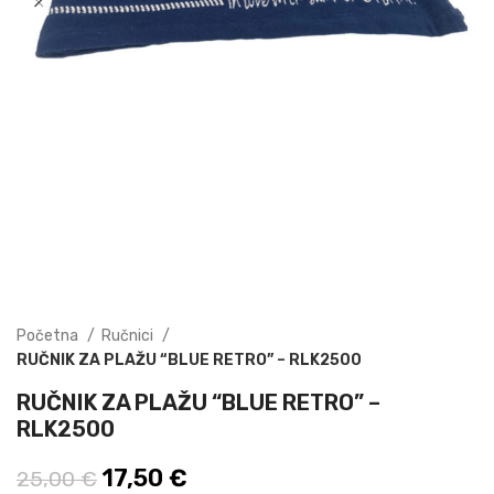
Početna
Ručnici
RUČNIK ZA PLAŽU “BLUE RETRO” – RLK2500
RUČNIK ZA PLAŽU “BLUE RETRO” –
RLK2500
Izvorna cijena bila je: 25,00 €.
17,50
€
Trenutna cijena je: 17,50 €.
25,00
€