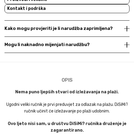
Kontakt i podrška
Kako mogu provjeriti je li narudžba zaprimljena?
Mogu li naknadno mijenjati narudžbu?
OPIS
Nema puno ljepših stvari od izležavanja na plaži.
Ugodni veliki ručnik je prvi preduvjet za odlazak na plažu. DiSiMi?
ručnik učinit će izležavanje po plaži udobnim.
Ovo ljeto nisi sam, u društvu DiSiMi? ručnika druženje je
zagarantirano.