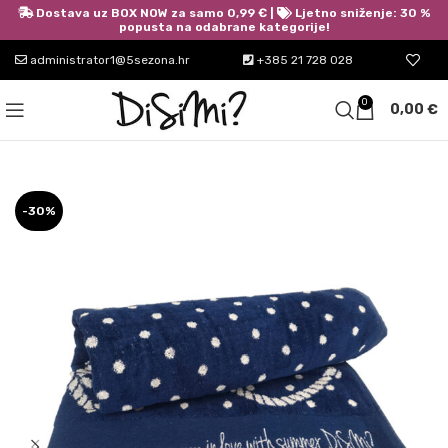
Dostava uz BOX NOW za samo 0,99 € |
Ljetno sniženje: 30 %
popusta na odabrane kategorije!
administrator1@5sezona.hr
+385 21 728 028
0
0,00
€
-30%