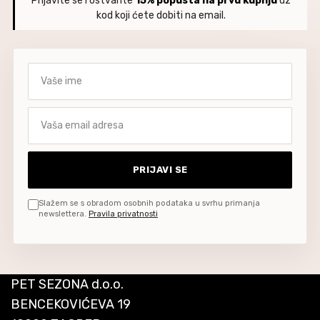
Prijavite se i ostvarite
15% popusta na prvu kupnju
uz
kod koji ćete dobiti na email.
Vaše ime
Vaša email adresa
PRIJAVI SE
Slažem se s obradom osobnih podataka u svrhu primanja
newslettera.
Pravila privatnosti
PET SEZONA d.o.o.
BENCEKOVIĆEVA 19