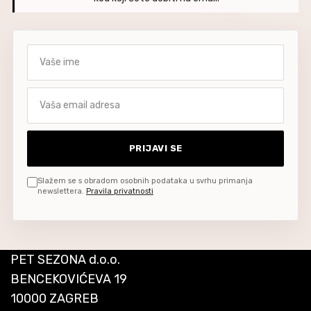
Vaše ime
Vaša email adresa
PRIJAVI SE
Slažem se s obradom osobnih podataka u svrhu primanja
newslettera.
Pravila privatnosti
PET SEZONA d.o.o.
BENCEKOVIĆEVA 19
10000 ZAGREB