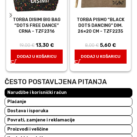
TORBA DISIMI BIG BAG
TORBA PISMO “BLACK
“DOTS FREE DANCE”
DOTS DANCING” DIM.
CRNA – TZF2316
26×20 CM – TZF2235
13,30
Izvorna
€
Trenutna
5,60
Izvorna
€
Trenutn
19,00
€
8,00
€
cijena bila je:
cijena je:
cijena bila je:
cijena je:
DODAJ U KOŠARICU
DODAJ U KOŠARICU
19,00 €.
13,30 €.
8,00 €.
5,60 €.
ČESTO POSTAVLJENA PITANJA
Narudžbe i korisnički račun
Plaćanje
Dostava i isporuka
Povrati, zamjene i reklamacije
Proizvodi i veličine