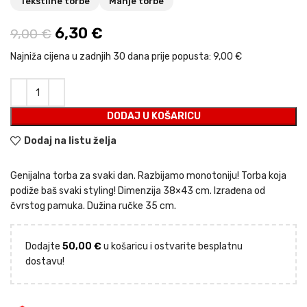
Tekstilne torbe
Manje torbe
Izvorna cijena bila je: 9,00 €.
6,30
€
Trenutna cijena je: 6,30 €.
9,00
€
Najniža cijena u zadnjih 30 dana prije popusta:
9,00 €
DODAJ U KOŠARICU
Dodaj na listu želja
Genijalna torba za svaki dan. Razbijamo monotoniju! Torba koja
podiže baš svaki styling! Dimenzija 38×43 cm. Izrađena od
čvrstog pamuka. Dužina ručke 35 cm.
Dodajte
50,00
€
u košaricu i ostvarite besplatnu
dostavu!