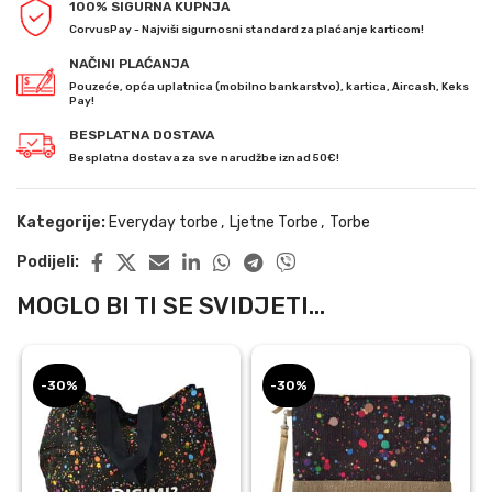
100% SIGURNA KUPNJA
CorvusPay - Najviši sigurnosni standard za plaćanje karticom!
NAČINI PLAĆANJA
Pouzeće, opća uplatnica (mobilno bankarstvo), kartica, Aircash, Keks
Pay!
BESPLATNA DOSTAVA
Besplatna dostava za sve narudžbe iznad 50€!
Kategorije:
Everyday torbe
,
Ljetne Torbe
,
Torbe
Podijeli:
MOGLO BI TI SE SVIDJETI...
-30%
-30%