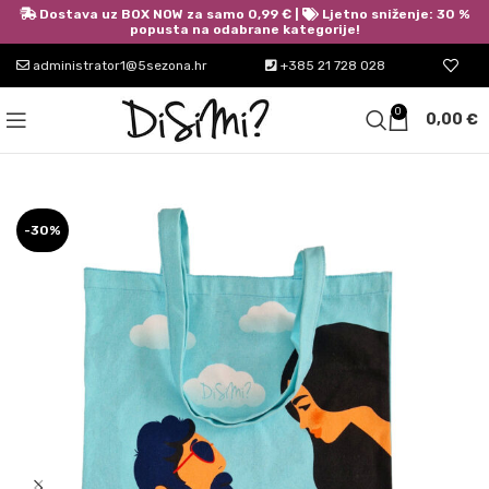
Dostava uz BOX NOW za samo 0,99 € |
Ljetno sniženje: 30 %
popusta na odabrane kategorije!
administrator1@5sezona.hr
+385 21 728 028
0
0,00
€
-30%