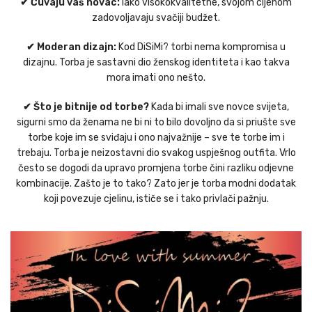
✔ Čuvaju vaš novac:
Iako visokokvalitetne, svojom cijenom
zadovoljavaju svačiji budžet.
✔ Moderan dizajn:
Kod DiSiMi? torbi nema kompromisa u
dizajnu. Torba je sastavni dio ženskog identiteta i kao takva
mora imati ono nešto.
✔ Što je bitnije od torbe?
Kada bi imali sve novce svijeta,
sigurni smo da ženama ne bi ni to bilo dovoljno da si priušte sve
torbe koje im se sviđaju i ono najvažnije – sve te torbe im i
trebaju. Torba je neizostavni dio svakog uspješnog outfita. Vrlo
često se dogodi da upravo promjena torbe čini razliku odjevne
kombinacije. Zašto je to tako? Zato jer je torba modni dodatak
koji povezuje cjelinu, ističe se i tako privlači pažnju.