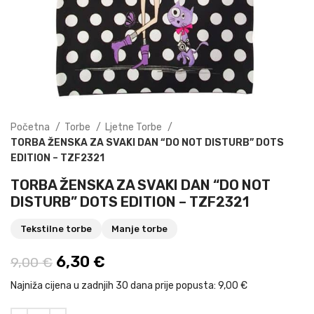
Početna
Torbe
Ljetne Torbe
TORBA ŽENSKA ZA SVAKI DAN “DO NOT DISTURB” DOTS
EDITION – TZF2321
TORBA ŽENSKA ZA SVAKI DAN “DO NOT
DISTURB” DOTS EDITION – TZF2321
Tekstilne torbe
Manje torbe
Izvorna cijena bila je: 9,00 €.
6,30
€
Trenutna cijena je: 6,30 €.
9,00
€
Najniža cijena u zadnjih 30 dana prije popusta:
9,00 €