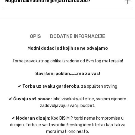
Mogu li naknadno mijenjati narudžbu?
OPIS
DODATNE INFORMACIJE
Modni dodaci od kojih se ne odvajamo
Torba pravokutnog oblika izrađena od čvrstog materijala!
Savršeni poklon,……ma za vas!
✔ Torba uz svaku garderobu
, za opušten styling
✔ Čuvaju vaš novac:
Iako visokokvalitetne, svojom cijenom
zadovoljavaju svačiji budžet.
✔ Moderan dizajn:
Kod DiSiMi? torbi nema kompromisa u
dizajnu. Torba je sastavni dio ženskog identiteta i kao takva
mora imati ono nešto.