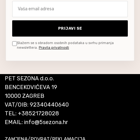
Vaša email adresa
PRIJAVI SE
Slažem se s obradom osobnih podataka u svrhu primanja
newslettera.
Pravila privatnosti
PET SEZONA d.o.o.
BENCEKOVIĆEVA 19
10000 ZAGREB
VAT/OIB: 92340440640
TEL:
+38521728028
EMAIL:
info@5sezona.hr
ZAMJENA/POVRAT/REKLAMACIJA