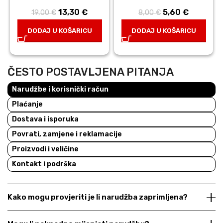
13,30
Izvorna
€
Trenutna
5,60
Izvorna
€
Trenutn
19,00
€
8,00
€
cijena bila je:
cijena je:
cijena bila je:
cijena je:
DODAJ U KOŠARICU
DODAJ U KOŠARICU
19,00 €.
13,30 €.
8,00 €.
5,60 €.
ČESTO POSTAVLJENA PITANJA
Narudžbe i korisnički račun
Plaćanje
Dostava i isporuka
Povrati, zamjene i reklamacije
Proizvodi i veličine
Kontakt i podrška
Kako mogu provjeriti je li narudžba zaprimljena?