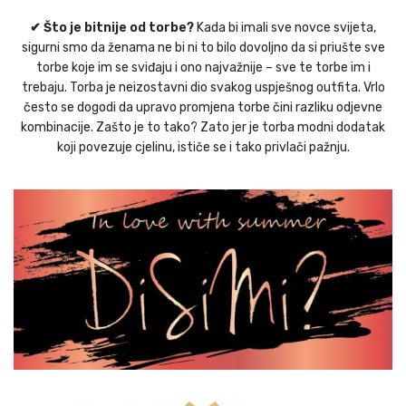
✔ Što je bitnije od torbe?
Kada bi imali sve novce svijeta,
sigurni smo da ženama ne bi ni to bilo dovoljno da si priušte sve
torbe koje im se sviđaju i ono najvažnije – sve te torbe im i
trebaju. Torba je neizostavni dio svakog uspješnog outfita. Vrlo
često se dogodi da upravo promjena torbe čini razliku odjevne
kombinacije. Zašto je to tako? Zato jer je torba modni dodatak
koji povezuje cjelinu, ističe se i tako privlači pažnju.