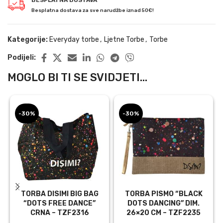
BESPLATNA DOSTAVA
Besplatna dostava za sve narudžbe iznad 50€!
Kategorije:
Everyday torbe
,
Ljetne Torbe
,
Torbe
Podijeli:
MOGLO BI TI SE SVIDJETI...
-30%
-30%
TORBA DISIMI BIG BAG
TORBA PISMO “BLACK
“DOTS FREE DANCE”
DOTS DANCING” DIM.
CRNA – TZF2316
26×20 CM – TZF2235