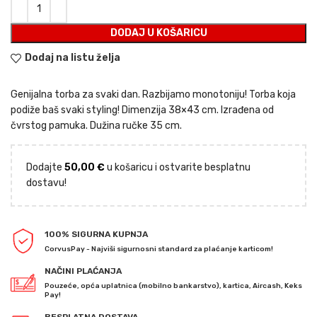
DODAJ U KOŠARICU
Dodaj na listu želja
Genijalna torba za svaki dan. Razbijamo monotoniju! Torba koja
podiže baš svaki styling! Dimenzija 38×43 cm. Izrađena od
čvrstog pamuka. Dužina ručke 35 cm.
Dodajte
50,00
€
u košaricu i ostvarite besplatnu
dostavu!
100% SIGURNA KUPNJA
CorvusPay - Najviši sigurnosni standard za plaćanje karticom!
NAČINI PLAĆANJA
Pouzeće, opća uplatnica (mobilno bankarstvo), kartica, Aircash, Keks
Pay!