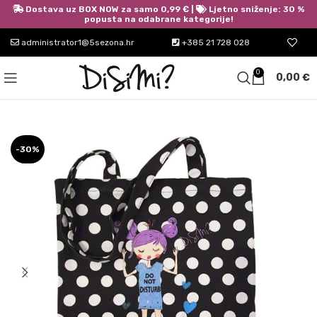
Dostava uz BOX NOW za samo 0,99 € |
Ljetno sniženje: 30 %
popusta na odabrane kategorije!
administrator1@5sezona.hr
+385 21 728 028
0
0,00
€
-30%