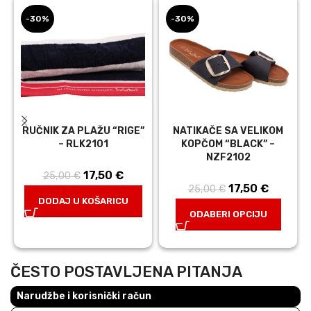
-30%
-30%
RUČNIK ZA PLAŽU “RIGE”
NATIKAČE SA VELIKOM
– RLK2101
KOPČOM “BLACK” –
NZF2102
17,50
Izvorna
€
Trenutna
25,00
€
17,50
Izvorna
€
Trenutn
25,00
€
cijena bila je:
cijena je:
DODAJ U KOŠARICU
cijena bila je:
cijena j
25,00 €.
17,50 €.
ODABERI OPCIJU
25,00 €.
17,50 €
ČESTO POSTAVLJENA PITANJA
Narudžbe i korisnički račun