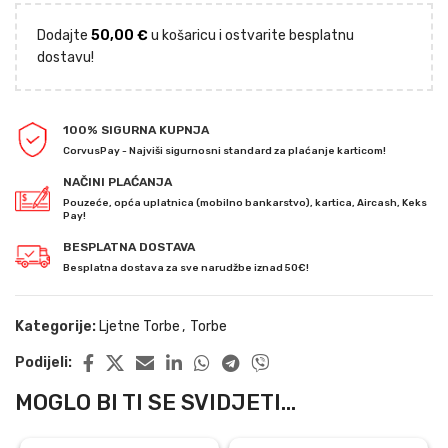
Dodajte
50,00
€
u košaricu i ostvarite besplatnu
dostavu!
100% SIGURNA KUPNJA
CorvusPay - Najviši sigurnosni standard za plaćanje karticom!
NAČINI PLAĆANJA
Pouzeće, opća uplatnica (mobilno bankarstvo), kartica, Aircash, Keks
Pay!
BESPLATNA DOSTAVA
Besplatna dostava za sve narudžbe iznad 50€!
Kategorije:
Ljetne Torbe
,
Torbe
Podijeli:
MOGLO BI TI SE SVIDJETI...