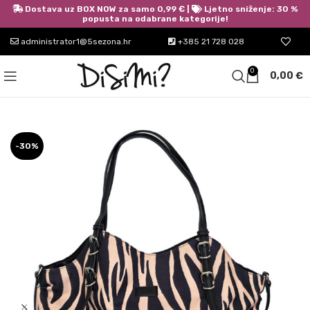
Dostava uz BOX NOW za samo 0,99 € |
Ljetno sniženje: 30 %
popusta na odabrane kategorije!
administrator1@5sezona.hr
+385 21 728 028
0
0,00
€
-30%