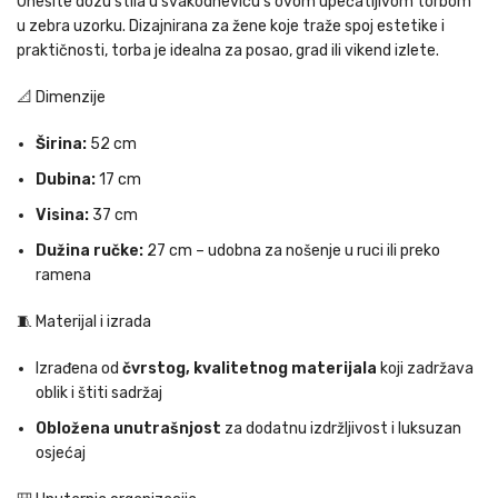
Unesite dozu stila u svakodnevicu s ovom upečatljivom torbom
u zebra uzorku. Dizajnirana za žene koje traže spoj estetike i
praktičnosti, torba je idealna za posao, grad ili vikend izlete.
📐 Dimenzije
Širina:
52 cm
Dubina:
17 cm
Visina:
37 cm
Dužina ručke:
27 cm – udobna za nošenje u ruci ili preko
ramena
🧵 Materijal i izrada
Izrađena od
čvrstog, kvalitetnog materijala
koji zadržava
oblik i štiti sadržaj
Obložena unutrašnjost
za dodatnu izdržljivost i luksuzan
osjećaj