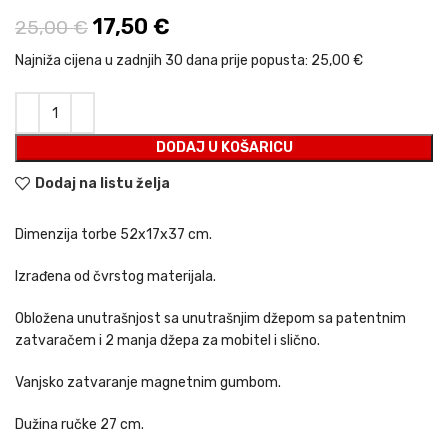
Izvorna cijena bila je: 25,00 €.
17,50
€
Trenutna cijena je: 17,50 €.
25,00
€
Najniža cijena u zadnjih 30 dana prije popusta:
25,00 €
DODAJ U KOŠARICU
Dodaj na listu želja
Dimenzija torbe 52x17x37 cm.
Izrađena od čvrstog materijala.
Obložena unutrašnjost sa unutrašnjim džepom sa patentnim
zatvaračem i 2 manja džepa za mobitel i slično.
Vanjsko zatvaranje magnetnim gumbom.
Dužina ručke 27 cm.