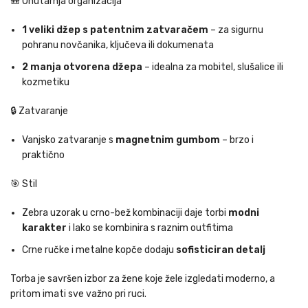
🎒 Unutarnja organizacija
1 veliki džep s patentnim zatvaračem
– za sigurnu
pohranu novčanika, ključeva ili dokumenata
2 manja otvorena džepa
– idealna za mobitel, slušalice ili
kozmetiku
🔒 Zatvaranje
Vanjsko zatvaranje s
magnetnim gumbom
– brzo i
praktično
🎯 Stil
Zebra uzorak u crno-bež kombinaciji daje torbi
modni
karakter
i lako se kombinira s raznim outfitima
Crne ručke i metalne kopče dodaju
sofisticiran detalj
Torba je savršen izbor za žene koje žele izgledati moderno, a
pritom imati sve važno pri ruci.