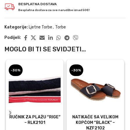
BESPLATNA DOSTAVA
Besplatna dostava za sve narudžbe iznad 50€!
Kategorije:
Ljetne Torbe
,
Torbe
Podijeli:
MOGLO BI TI SE SVIDJETI...
-30%
-30%
RUČNIK ZA PLAŽU “RIGE”
NATIKAČE SA VELIKOM
– RLK2101
KOPČOM “BLACK” –
NZF2102