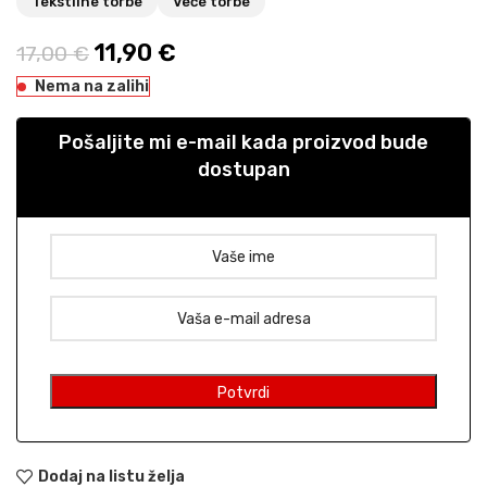
Tekstilne torbe
Veće torbe
Izvorna cijena bila je: 17,00 €.
11,90
€
Trenutna cijena je: 11,90 €.
17,00
€
Nema na zalihi
Pošaljite mi e-mail kada proizvod bude
dostupan
Dodaj na listu želja