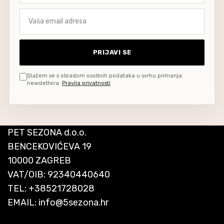
Vaša email adresa
PRIJAVI SE
Slažem se s obradom osobnih podataka u svrhu primanja
newslettera.
Pravila privatnosti
PET SEZONA d.o.o.
BENCEKOVIĆEVA 19
10000 ZAGREB
VAT/OIB: 92340440640
TEL:
+38521728028
EMAIL:
info@5sezona.hr