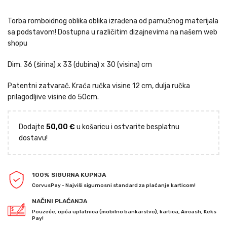
Torba romboidnog oblika oblika izrađena od pamučnog materijala
sa podstavom! Dostupna u različitim dizajnevima na našem web
shopu
Dim. 36 (širina) x 33 (dubina) x 30 (visina) cm
Patentni zatvarač. Kraća ručka visine 12 cm, dulja ručka
prilagodljive visine do 50cm.
Dodajte
50,00
€
u košaricu i ostvarite besplatnu
dostavu!
100% SIGURNA KUPNJA
CorvusPay - Najviši sigurnosni standard za plaćanje karticom!
NAČINI PLAĆANJA
Pouzeće, opća uplatnica (mobilno bankarstvo), kartica, Aircash, Keks
Pay!