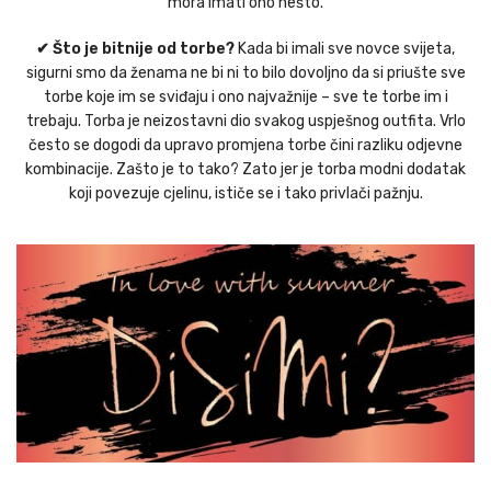
mora imati ono nešto.
✔ Što je bitnije od torbe?
Kada bi imali sve novce svijeta,
sigurni smo da ženama ne bi ni to bilo dovoljno da si priušte sve
torbe koje im se sviđaju i ono najvažnije – sve te torbe im i
trebaju. Torba je neizostavni dio svakog uspješnog outfita. Vrlo
često se dogodi da upravo promjena torbe čini razliku odjevne
kombinacije. Zašto je to tako? Zato jer je torba modni dodatak
koji povezuje cjelinu, ističe se i tako privlači pažnju.