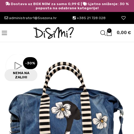
Dostava uz BOX NOW za samo 0,99 € |
Ljetno sniženje: 30 %
popusta na odabrane kategorije!
administrator1@5sezona.hr
+385 21 728 028
0
0,00
€
-30%
NEMA NA
ZALIHI