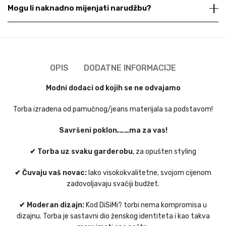
Mogu li naknadno mijenjati narudžbu?
OPIS
DODATNE INFORMACIJE
Modni dodaci od kojih se ne odvajamo
Torba izrađena od pamučnog/jeans materijala sa podstavom!
Savršeni poklon,……ma za vas!
✔ Torba uz svaku garderobu
, za opušten styling
✔ Čuvaju vaš novac:
Iako visokokvalitetne, svojom cijenom
zadovoljavaju svačiji budžet.
✔ Moderan dizajn:
Kod DiSiMi? torbi nema kompromisa u
dizajnu. Torba je sastavni dio ženskog identiteta i kao takva