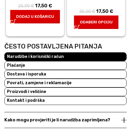
17,50
Izvorna
€
Trenutna
25,00
€
17,50
Izvorna
€
Trenutn
25,00
€
cijena bila je:
cijena je:
DODAJ U KOŠARICU
cijena bila je:
cijena j
25,00 €.
17,50 €.
ODABERI OPCIJU
25,00 €.
17,50 €
ČESTO POSTAVLJENA PITANJA
Narudžbe i korisnički račun
Plaćanje
Dostava i isporuka
Povrati, zamjene i reklamacije
Proizvodi i veličine
Kontakt i podrška
Kako mogu provjeriti je li narudžba zaprimljena?