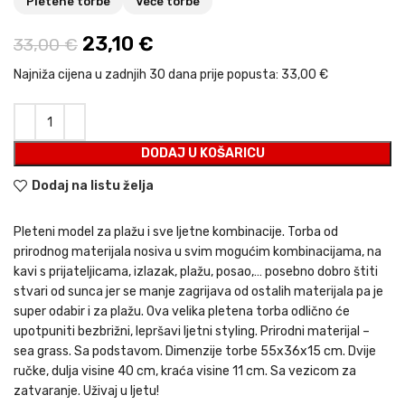
Pletene torbe
Veće torbe
Izvorna cijena bila je: 33,00 €.
23,10
€
Trenutna cijena je: 23,10 €.
33,00
€
Najniža cijena u zadnjih 30 dana prije popusta:
33,00 €
DODAJ U KOŠARICU
Dodaj na listu želja
Pleteni model za plažu i sve ljetne kombinacije. Torba od
prirodnog materijala nosiva u svim mogućim kombinacijama, na
kavi s prijateljicama, izlazak, plažu, posao,… posebno dobro štiti
stvari od sunca jer se manje zagrijava od ostalih materijala pa je
super odabir i za plažu. Ova velika pletena torba odlično će
upotpuniti bezbrižni, lepršavi ljetni styling. Prirodni materijal –
sea grass. Sa podstavom. Dimenzije torbe 55x36x15 cm. Dvije
ručke, dulja visine 40 cm, kraća visine 11 cm. Sa vezicom za
zatvaranje. Uživaj u ljetu!