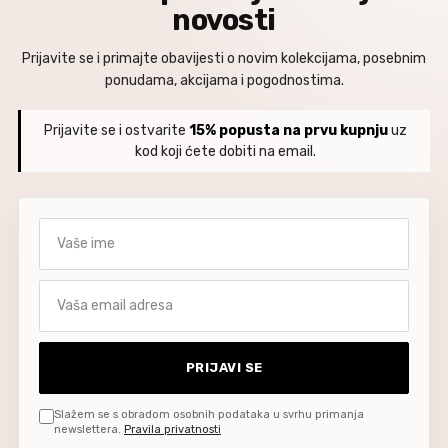
novosti
Prijavite se i primajte obavijesti o novim kolekcijama, posebnim
ponudama, akcijama i pogodnostima.
Prijavite se i ostvarite
15% popusta na prvu kupnju
uz
kod koji ćete dobiti na email.
Vaše ime
Vaša email adresa
PRIJAVI SE
Slažem se s obradom osobnih podataka u svrhu primanja
newslettera.
Pravila privatnosti