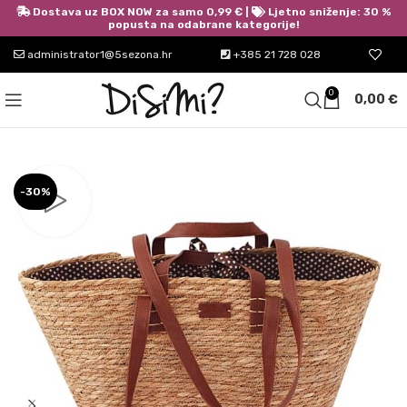
Dostava uz BOX NOW za samo 0,99 € |
Ljetno sniženje: 30 %
popusta na odabrane kategorije!
administrator1@5sezona.hr
+385 21 728 028
0
0,00
€
-30%