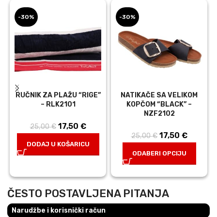
-30%
-30%
RUČNIK ZA PLAŽU “RIGE”
NATIKAČE SA VELIKOM
– RLK2101
KOPČOM “BLACK” –
NZF2102
17,50
Izvorna
€
Trenutna
25,00
€
17,50
Izvorna
€
Trenutn
25,00
€
cijena bila je:
cijena je:
DODAJ U KOŠARICU
cijena bila je:
cijena j
25,00 €.
17,50 €.
ODABERI OPCIJU
25,00 €.
17,50 €
ČESTO POSTAVLJENA PITANJA
Narudžbe i korisnički račun