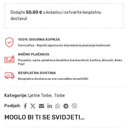
Dodajte
50,00
€
u košaricu i ostvarite besplatnu
dostavu!
100% SIGURNA KUPNJA
CorvusPay - Najviši sigurnosni standard za plaćanje karticom!
NAČINI PLAĆANJA
Pouzeće, opća uplatnica (mobilno bankarstvo), kartica, Aircash, Keks
Pay!
BESPLATNA DOSTAVA
Besplatna dostava za sve narudžbe iznad 50€!
Kategorije:
Ljetne Torbe
,
Torbe
Podijeli:
MOGLO BI TI SE SVIDJETI...