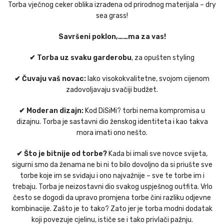
Torba vječnog ceker oblika izrađena od prirodnog materijala – dry
sea grass!
Savršeni poklon,……ma za vas!
✔ Torba uz svaku garderobu
, za opušten styling
✔ Čuvaju vaš novac:
Iako visokokvalitetne, svojom cijenom
zadovoljavaju svačiji budžet.
✔ Moderan dizajn:
Kod DiSiMi? torbi nema kompromisa u
dizajnu. Torba je sastavni dio ženskog identiteta i kao takva
mora imati ono nešto.
✔ Što je bitnije od torbe?
Kada bi imali sve novce svijeta,
sigurni smo da ženama ne bi ni to bilo dovoljno da si priušte sve
torbe koje im se sviđaju i ono najvažnije – sve te torbe im i
trebaju. Torba je neizostavni dio svakog uspješnog outfita. Vrlo
često se dogodi da upravo promjena torbe čini razliku odjevne
kombinacije. Zašto je to tako? Zato jer je torba modni dodatak
koji povezuje cjelinu, ističe se i tako privlači pažnju.