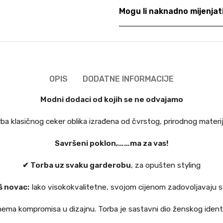
Mogu li naknadno mijenja
OPIS
DODATNE INFORMACIJE
Modni dodaci od kojih se ne odvajamo
ba klasičnog ceker oblika izrađena od čvrstog, prirodnog materij
Savršeni poklon,……ma za vas!
✔ Torba uz svaku garderobu
, za opušten styling
š novac:
Iako visokokvalitetne, svojom cijenom zadovoljavaju sv
nema kompromisa u dizajnu. Torba je sastavni dio ženskog identi