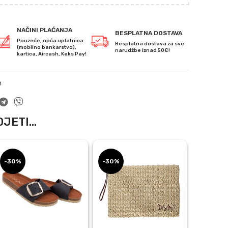
NAČINI PLAĆANJA
BESPLATNA DOSTAVA
Pouzeće, opća uplatnica
Besplatna dostava za sve
(mobilno bankarstvo),
narudžbe iznad 50€!
kartica, Aircash, Keks Pay!
e
JETI...
-30%
-30%
-30%