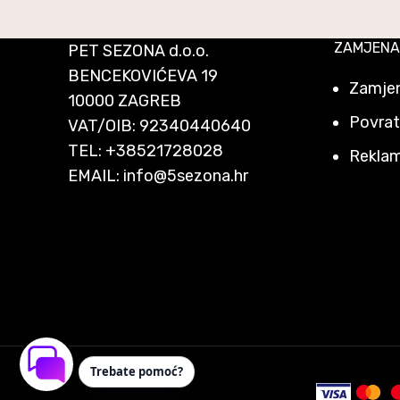
ZAMJENA
PET SEZONA d.o.o.
BENCEKOVIĆEVA 19
Zamjen
10000 ZAGREB
Povrat
VAT/OIB: 92340440640
TEL:
+38521728028
Reklam
EMAIL:
info@5sezona.hr
Trebate pomoć?