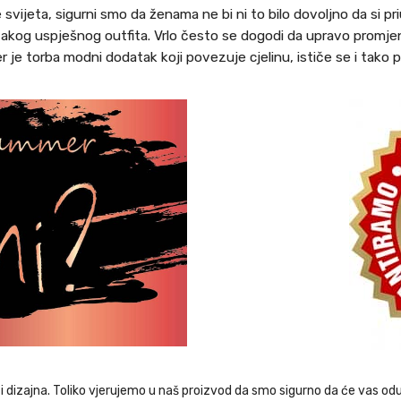
svijeta, sigurni smo da ženama ne bi ni to bilo dovoljno da si pr
svakog uspješnog outfita. Vrlo često se dogodi da upravo promjen
r je torba modni dodatak koji povezuje cjelinu, ističe se i tako pr
dizajna. Toliko vjerujemo u naš proizvod da smo sigurno da će vas odu