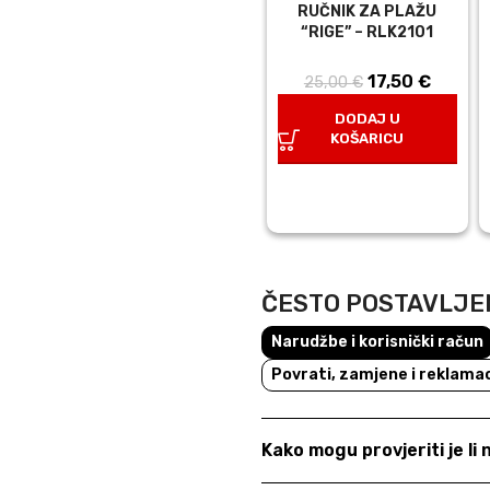
RUČNIK ZA PLAŽU
“RIGE” – RLK2101
17,50
Izvorna
€
Trenut
25,00
€
cijena bila
cijena 
DODAJ U
je: 25,00 €.
17,50 
KOŠARICU
ČESTO POSTAVLJE
Narudžbe i korisnički račun
Povrati, zamjene i reklamac
Kako mogu provjeriti je li