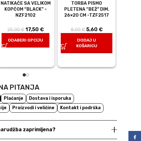
NATIKAČE SA VELIKOM
TORBA PISMO
TUNI
KOPČOM “BLACK” –
PLETENA “BEŽ” DIM.
DES
NZF2102
26×20 CM -TZF2517
DULJI
TN
na
17,50
Izvorna
€
Trenutna
5,60
Izvorna
€
Trenutna
25,00
€
8,00
€
je:
29,0
cijena bila
cijena je:
cijena bila
cijena je:
€.
ODABERI OPCIJU
DODAJ U
je: 25,00 €.
17,50 €.
je: 8,00 €.
5,60 €.
KOŠARICU
D
K
NA PITANJA
Plaćanje
Dostava i isporuka
ije
Proizvodi i veličine
Kontakt i podrška
 narudžba zaprimljena?
Face