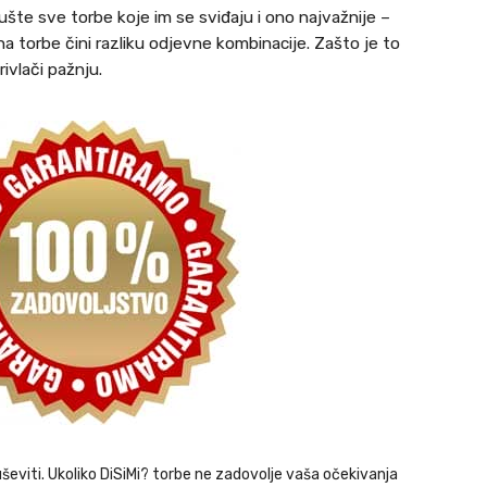
iušte sve torbe koje im se sviđaju i ono najvažnije –
a torbe čini razliku odjevne kombinacije. Zašto je to
ivlači pažnju.
ševiti. Ukoliko DiSiMi? torbe ne zadovolje vaša očekivanja