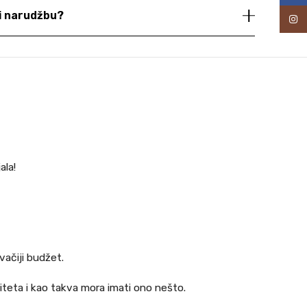
ti narudžbu?
Inst
ala!
ačiji budžet.
teta i kao takva mora imati ono nešto.