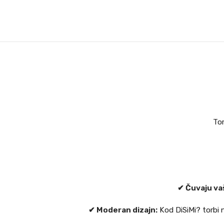
Tor
✔ Čuvaju va
✔ Moderan dizajn:
Kod DiSiMi? torbi 