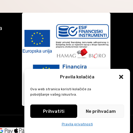
a
Pravila kolačića
Ova web stranica koristi kolačiće za
poboljšanje vašeg iskustva.
Prihvatiti
Ne prihvaćam
Pravila privatnosti