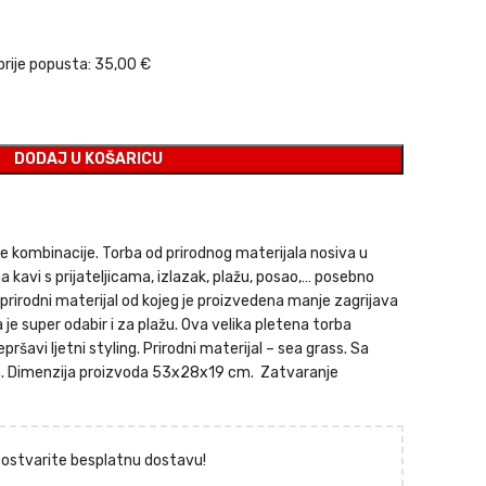
a bila je: 35,00 €.
utna cijena je: 24,50 €.
prije popusta:
35,00 €
DODAJ U KOŠARICU
ne kombinacije. Torba od prirodnog materijala nosiva u
avi s prijateljicama, izlazak, plažu, posao,… posebno
e prirodni materijal od kojeg je proizvedena manje zagrijava
 je super odabir i za plažu. Ova velika pletena torba
pršavi ljetni styling. Prirodni materijal – sea grass. Sa
. Dimenzija proizvoda 53x28x19 cm. Zatvaranje
i ostvarite besplatnu dostavu!