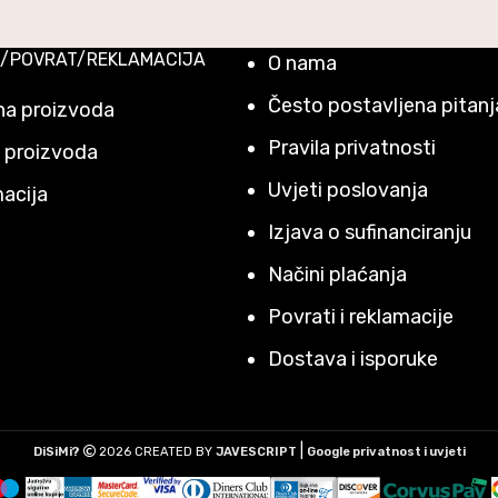
/POVRAT/REKLAMACIJA
O nama
Često postavljena pitanj
a proizvoda
Pravila privatnosti
 proizvoda
Uvjeti poslovanja
acija
Izjava o sufinanciranju
Načini plaćanja
Povrati i reklamacije
Dostava i isporuke
|
DiSiMi?
2026 CREATED BY
JAVESCRIPT
Google privatnost i uvjeti