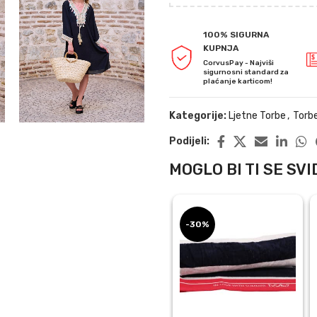
100% SIGURNA
KUPNJA
CorvusPay - Najviši
sigurnosni standard za
plaćanje karticom!
Kategorije:
Ljetne Torbe
,
Torb
Podijeli:
MOGLO BI TI SE SVID
-30%