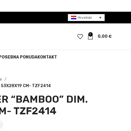
Hrvatski
0
0,00
€
POSEBNA PONUDA
KONTAKT
be
 53X28X19 CM- TZF2414
R “BAMBOO” DIM.
M- TZF2414