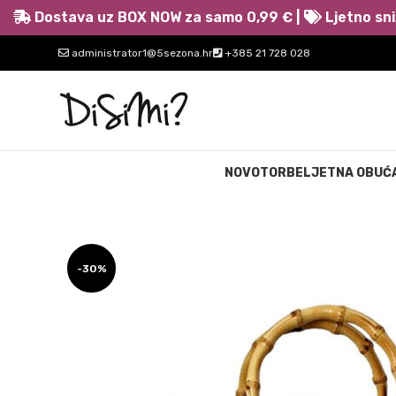
Dostava uz BOX NOW za samo 0,99 € |
Ljetno sni
administrator1@5sezona.hr
+385 21 728 028
NOVO
TORBE
LJETNA OBUĆ
-30%