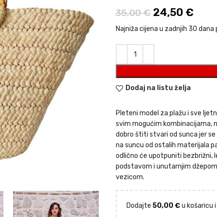
Izvorna cijen
24,50
€
Tren
35,00
€
Najniža cijena u zadnjih 30 dana 
Dodaj na listu želja
Pleteni model za plažu i sve ljet
svim mogućim kombinacijama, na k
dobro štiti stvari od sunca jer s
na suncu od ostalih materijala pa
odlično će upotpuniti bezbrižni, le
podstavom i unutarnjim džepom
vezicom.
Dodajte
50,00
€
u košaricu 