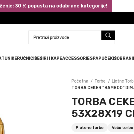
ženje: 30 % popusta na odabrane kategorije!
A
TUNIKE
RUČNICI
ŠEŠIRI I KAPE
ACCESSORIES
PAPUČE
KIŠOBRANI
Početna
Torbe
Ljetne Tor
TORBA CEKER “BAMBOO” DIM.
TORBA CEKE
53X28X19 C
Pletene torbe
Veće torbe