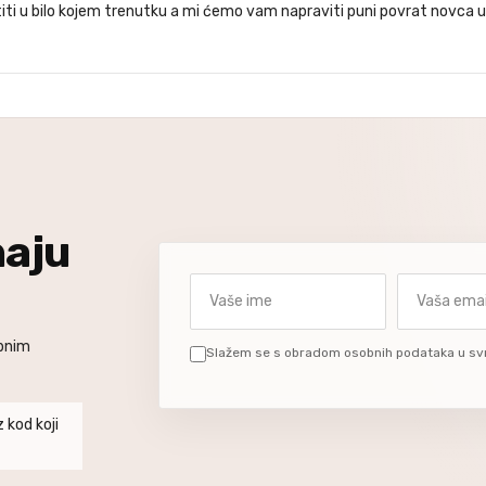
iti u bilo kojem trenutku a mi ćemo vam napraviti puni povrat novca u
naju
Vaše ime
Vaša email a
ebnim
Slažem se s obradom osobnih podataka u sv
 kod koji