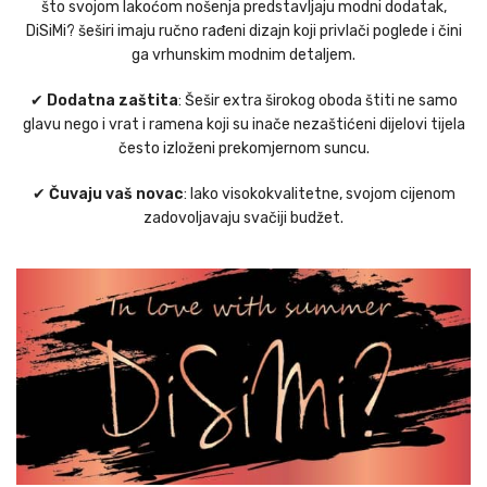
što svojom lakoćom nošenja predstavljaju modni dodatak,
DiSiMi? šeširi imaju ručno rađeni dizajn koji privlači poglede i čini
ga vrhunskim modnim detaljem.
✔
Dodatna zaštita
: Šešir extra širokog oboda štiti ne samo
glavu nego i vrat i ramena koji su inače nezaštićeni dijelovi tijela
često izloženi prekomjernom suncu.
✔
Čuvaju vaš novac
: Iako visokokvalitetne, svojom cijenom
zadovoljavaju svačiji budžet.