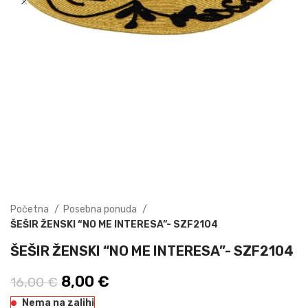
Početna
Posebna ponuda
ŠEŠIR ŽENSKI “NO ME INTERESA”- SZF2104
ŠEŠIR ŽENSKI “NO ME INTERESA”- SZF2104
Izvorna cijena bila je: 16,00 €.
8,00
€
Trenutna cijena je: 8,00 €.
16,00
€
Nema na zalihi