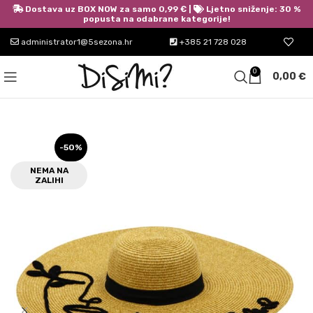
Dostava uz BOX NOW za samo 0,99 € |
Ljetno sniženje: 30 %
popusta na odabrane kategorije!
administrator1@5sezona.hr
+385 21 728 028
0
0,00
€
-50%
NEMA NA
ZALIHI