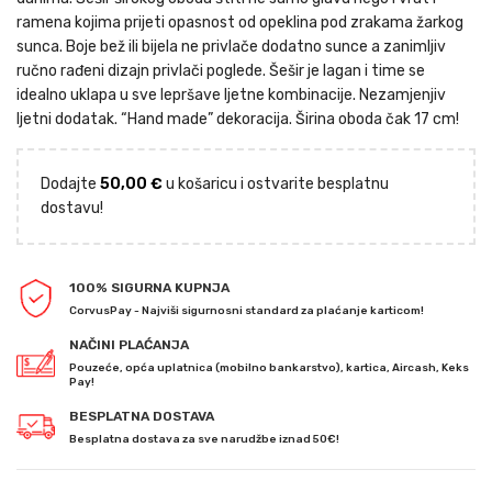
ramena kojima prijeti opasnost od opeklina pod zrakama žarkog
sunca. Boje bež ili bijela ne privlače dodatno sunce a zanimljiv
ručno rađeni dizajn privlači poglede. Šešir je lagan i time se
idealno uklapa u sve lepršave ljetne kombinacije. Nezamjenjiv
ljetni dodatak. “Hand made” dekoracija. Širina oboda čak 17 cm!
Dodajte
50,00
€
u košaricu i ostvarite besplatnu
dostavu!
100% SIGURNA KUPNJA
CorvusPay - Najviši sigurnosni standard za plaćanje karticom!
NAČINI PLAĆANJA
Pouzeće, opća uplatnica (mobilno bankarstvo), kartica, Aircash, Keks
Pay!
BESPLATNA DOSTAVA
Besplatna dostava za sve narudžbe iznad 50€!