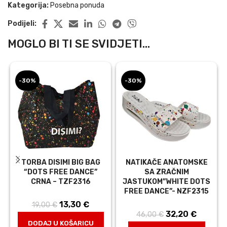
Kategorija:
Posebna ponuda
Podijeli:
MOGLO BI TI SE SVIDJETI...
-30%
-30%
TORBA DISIMI BIG BAG
NATIKAČE ANATOMSKE
“DOTS FREE DANCE”
SA ZRAČNIM
CRNA – TZF2316
JASTUKOM”WHITE DOTS
FREE DANCE”- NZF2315
13,30
Izvorna
€
Trenutna
19,00
€
32,20
Izvorna
€
Trenut
46,00
€
cijena bila je:
cijena je:
DODAJ U KOŠARICU
cijena bila je:
cijena j
19,00 €.
13,30 €.