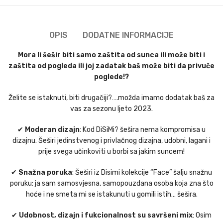
OPIS
DODATNE INFORMACIJE
Mora li šešir biti samo zaštita od sunca ili može biti i
zaštita od pogleda ili joj zadatak baš može biti da privuče
poglede!?
Želite se istaknuti, biti drugačiji?….možda imamo dodatak baš za
vas za sezonu ljeto 2023.
✔
Moderan dizajn
: Kod DiSiMi? šešira nema kompromisa u
dizajnu. Šeširi jedinstvenog i privlačnog dizajna, udobni, lagani i
prije svega učinkoviti u borbi sa jakim suncem!
✔
Snažna poruka
: Šeširi iz Disimi kolekcije “Face” šalju snažnu
poruku: ja sam samosvjesna, samopouzdana osoba koja zna što
hoće i ne smeta mi se istakunuti u gomili istih… šešira.
✔
Udobnost, dizajn i fukcionalnost su savršeni mix
: Osim