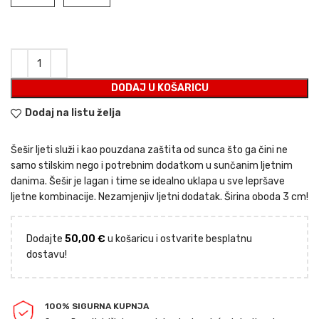
DODAJ U KOŠARICU
Dodaj na listu želja
Šešir ljeti služi i kao pouzdana zaštita od sunca što ga čini ne
samo stilskim nego i potrebnim dodatkom u sunčanim ljetnim
danima. Šešir je lagan i time se idealno uklapa u sve lepršave
ljetne kombinacije. Nezamjenjiv ljetni dodatak. Širina oboda 3 cm!
Dodajte
50,00
€
u košaricu i ostvarite besplatnu
dostavu!
100% SIGURNA KUPNJA