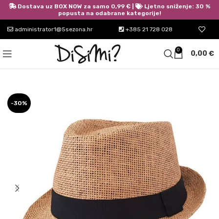
Dostava uz BOX NOW za samo 0,99 € |
Ljetno sniženje: 30 %
popusta na odabrane kategorije!
administrator1@5sezona.hr
+385 21 728 028
0
0,00
€
-30%