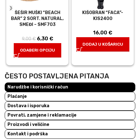
ŠEŠIR MUŠKI “BEACH
KIŠOBRAN “FACA”-
BAR” 2 SORT. NATURAL,
KIS2400
SMEĐI – SMF703
16,00
€
6,30
Izvorna
€
Trenutna
9,00
€
DODAJ U KOŠARICU
cijena bila je:
cijena je:
ODABERI OPCIJU
9,00 €.
6,30 €.
ČESTO POSTAVLJENA PITANJA
Narudžbe i korisnički račun
Plaćanje
Dostava i isporuka
Povrati, zamjene i reklamacije
Proizvodi i veličine
Kontakt i podrška