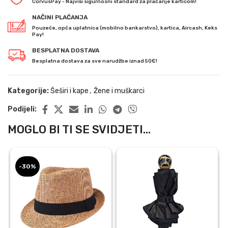
CorvusPay - Najviši sigurnosni standard za plaćanje karticom!
NAČINI PLAĆANJA
Pouzeće, opća uplatnica (mobilno bankarstvo), kartica, Aircash, Keks
Pay!
BESPLATNA DOSTAVA
Besplatna dostava za sve narudžbe iznad 50€!
Kategorije:
Šeširi i kape
,
Žene i muškarci
Podijeli:
MOGLO BI TI SE SVIDJETI...
-30%