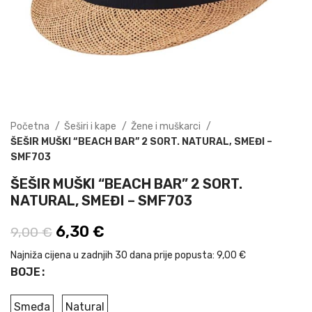
Početna
Šeširi i kape
Žene i muškarci
ŠEŠIR MUŠKI “BEACH BAR” 2 SORT. NATURAL, SMEĐI –
SMF703
ŠEŠIR MUŠKI “BEACH BAR” 2 SORT.
NATURAL, SMEĐI – SMF703
Izvorna cijena bila je: 9,00 €.
6,30
€
Trenutna cijena je: 6,30 €.
9,00
€
Najniža cijena u zadnjih 30 dana prije popusta:
9,00 €
BOJE
Smeđa
Natural