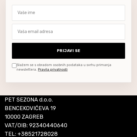
Vaše ime
Vaša email adresa
PRIJAVI SE
Slažem se s obradom osobnih podataka u svrhu primanja
newslettera.
Pravila privatnosti
PET SEZONA d.o.o.
BENCEKOVIĆEVA 19
10000 ZAGREB
VAT/OIB: 92340440640
TEL:
+38521728028