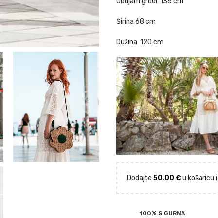
Obujam grudi 136 cm
Širina 68 cm
Dužina 120 cm
Dodajte
50,00
€
u košaricu 
100% SIGURNA