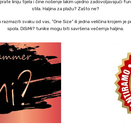
no prate liniju tijela i čine nošenje lakim ujedno zadovoljavajući 
stila. Haljina za plažu? Zašto ne?
azmaziti svaku od vas, “One Size” ili jedna veličina krojem je
spola. DiSiMi? tunike mogu biti savršena večernja haljina.