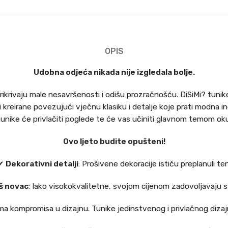
OPIS
Udobna odjeća nikada nije izgledala bolje.
 prikrivaju male nesavršenosti i odišu prozračnošću. DiSiMi? tu
kreirane povezujući vječnu klasiku i detalje koje prati modna indus
tunike će privlačiti poglede te će vas učiniti glavnom temom oku
Ovo ljeto budite opušteni!
✔
Dekorativni detalji
: Prošivene dekoracije ističu preplanuli ten
š novac
: Iako visokokvalitetne, svojom cijenom zadovoljavaju s
ema kompromisa u dizajnu. Tunike jedinstvenog i privlačnog diza