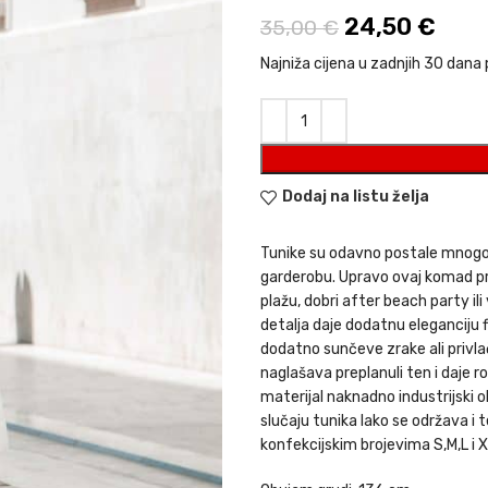
Izvorna cijen
24,50
€
Tren
35,00
€
Najniža cijena u zadnjih 30 dana 
Dodaj na listu želja
Tunike su odavno postale mnogo 
garderobu. Upravo ovaj komad p
plažu, dobri after beach party il
detalja daje dodatnu eleganciju fi
dodatno sunčeve zrake ali privlač
naglašava preplanuli ten i daje ro
materijal naknadno industrijski o
slučaju tunika lako se održava i 
konfekcijskim brojevima S,M,L i X