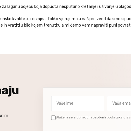
eme za laganu odjeću koja dopušta nesputano kretanje i uživanje u blag
nske kvalitete i dizajna. Toliko vjerujemo u naš proizvod da smo sigurn
 ih vratiti u bilo kojem trenutku a mi ćemo vam napraviti puni povrat
naju
Vaše ime
Vaša email a
ebnim
Slažem se s obradom osobnih podataka u sv