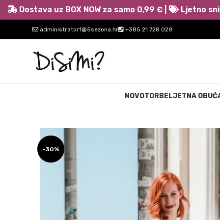
Dostava uz BOX NOW za samo 0,99 € |
Ljetno sni
administrator1@5sezona.hr
+385 21 728 028
NOVO
TORBE
LJETNA OBUĆ
-30%