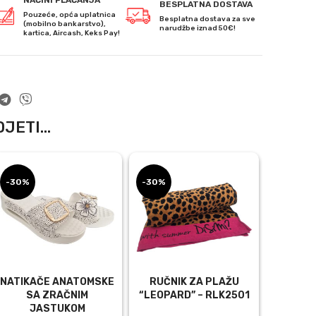
BESPLATNA DOSTAVA
Pouzeće, opća uplatnica
Besplatna dostava za sve
(mobilno bankarstvo),
narudžbe iznad 50€!
kartica, Aircash, Keks Pay!
JETI...
-30%
-30%
NATIKAČE ANATOMSKE
RUČNIK ZA PLAŽU
SA ZRAČNIM
“LEOPARD” – RLK2501
JASTUKOM