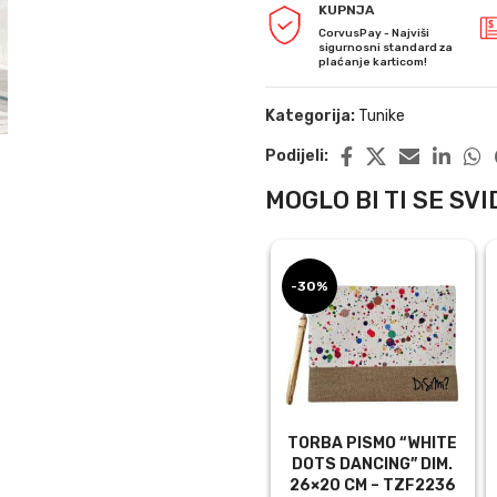
KUPNJA
CorvusPay - Najviši
sigurnosni standard za
plaćanje karticom!
Kategorija:
Tunike
Podijeli:
MOGLO BI TI SE SVID
-30%
TORBA PISMO “WHITE
DOTS DANCING” DIM.
26×20 CM – TZF2236