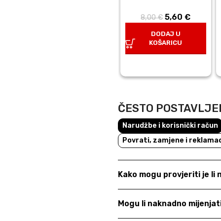
5,60
Izvorna
€
Trenutn
8,00
€
cijena bila
cijena j
DODAJ U
je: 8,00 €.
5,60 €.
KOŠARICU
ČESTO POSTAVLJE
Narudžbe i korisnički račun
Povrati, zamjene i reklamac
Kako mogu provjeriti je li
Mogu li naknadno mijenja