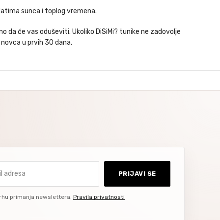
odatima sunca i toplog vremena.
o da će vas oduševiti. Ukoliko DiSiMi? tunike ne zadovolje
 novca u prvih 30 dana.
dresa
PRIJAVI SE
rhu primanja newslettera.
Pravila privatnosti