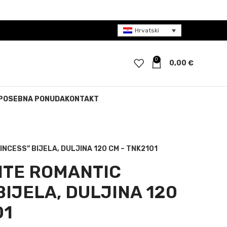
Hrvatski
0
0,00
€
POSEBNA PONUDA
KONTAKT
NCESS” BIJELA, DULJINA 120 CM – TNK2101
ITE ROMANTIC
BIJELA, DULJINA 120
01