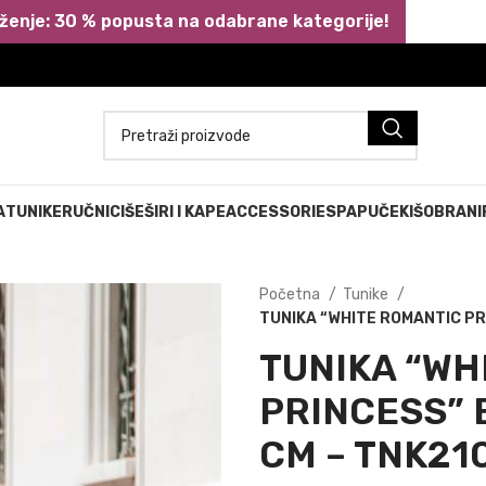
ženje: 30 % popusta na odabrane kategorije!
A
TUNIKE
RUČNICI
ŠEŠIRI I KAPE
ACCESSORIES
PAPUČE
KIŠOBRANI
Početna
Tunike
TUNIKA “WHITE ROMANTIC PRI
TUNIKA “WH
PRINCESS” 
CM – TNK21