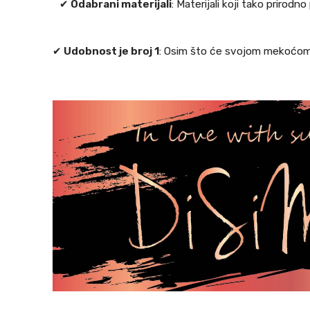
✔
Odabrani materijali
: Materijali koji tako prirod
✔
Udobnost je broj 1
: Osim što će svojom mekoćom r