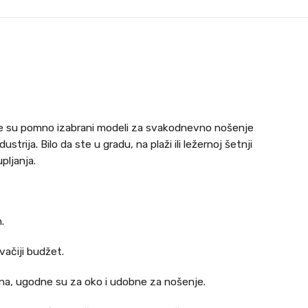
nike su pomno izabrani modeli za svakodnevno nošenje
trija. Bilo da ste u gradu, na plaži ili ležernoj šetnji
pljanja.
.
vačiji budžet.
jna, ugodne su za oko i udobne za nošenje.