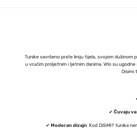
Tunike savršeno prate liniju tijela, svojom dužinom
u vrućim proljetnim i ljetnim danima. Vrlo su ugodne i 
Disimi 
✔
Čuvaju va
✔
Moderan dizajn
: Kod DiSiMi? tunika n