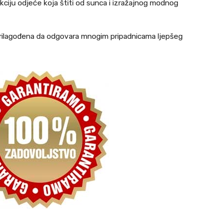
funkciju odjeće koja štiti od sunca i izražajnog modnog
 prilagođena da odgovara mnogim pripadnicama ljepšeg