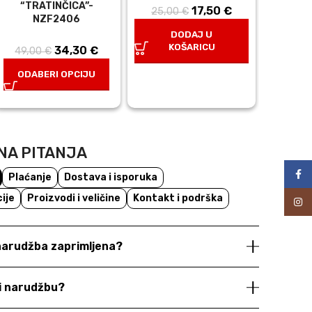
“TRATINČICA”-
17,50
Izvorna
€
Trenutna
25,00
€
NZF2406
a
cijena bila
cijena je:
DODAJ U
e:
je: 25,00 €.
17,50 €.
KOŠARICU
34,30
Izvorna
€
Trenutna
49,00
€
cijena bila
cijena je:
ODABERI OPCIJU
je: 49,00 €.
34,30 €.
NA PITANJA
Face
Plaćanje
Dostava i isporuka
ije
Proizvodi i veličine
Kontakt i podrška
Inst
 narudžba zaprimljena?
ti narudžbu?