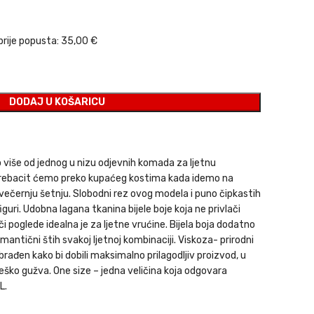
a bila je: 35,00 €.
utna cijena je: 24,50 €.
prije popusta:
35,00 €
DODAJ U KOŠARICU
više od jednog u nizu odjevnih komada za ljetnu
rebacit ćemo preko kupaćeg kostima kada idemo na
i večernju šetnju. Slobodni rez ovog modela i puno čipkastih
guri. Udobna lagana tkanina bijele boje koja ne privlači
i poglede idealna je za ljetne vrućine. Bijela boja dodatno
mantični štih svakoj ljetnoj kombinaciji. Viskoza- prirodni
brađen kako bi dobili maksimalno prilagodljiv proizvod, u
teško gužva. One size – jedna veličina koja odgovara
L.