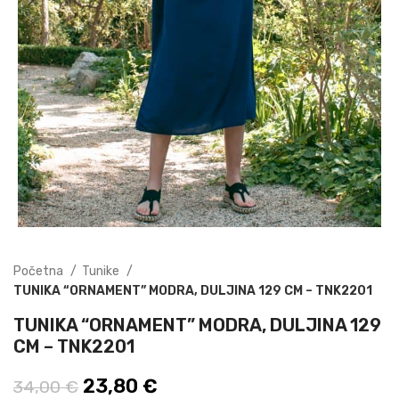
Početna
Tunike
TUNIKA “ORNAMENT” MODRA, DULJINA 129 CM – TNK2201
TUNIKA “ORNAMENT” MODRA, DULJINA 129
CM – TNK2201
Izvorna cijena bila je: 34,00 €.
23,80
€
Trenutna cijena je:
34,00
€