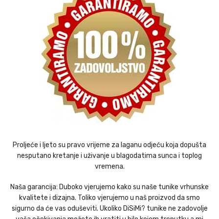
Proljeće i ljeto su pravo vrijeme za laganu odjeću koja dopušta
nesputano kretanje i uživanje u blagodatima sunca i toplog
vremena.
Naša garancija: Duboko vjerujemo kako su naše tunike vrhunske
kvalitete i dizajna. Toliko vjerujemo u naš proizvod da smo
sigurno da će vas oduševiti. Ukoliko DiSiMi? tunike ne zadovolje