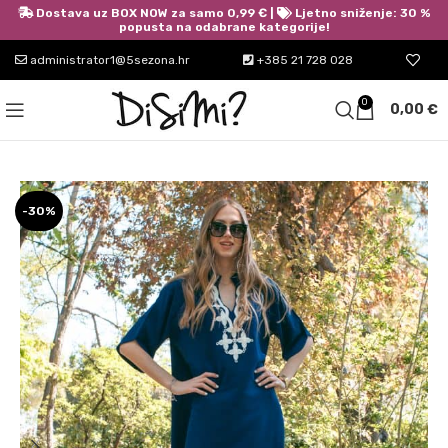
Dostava uz BOX NOW za samo 0,99 € |
Ljetno sniženje: 30 %
popusta na odabrane kategorije!
administrator1@5sezona.hr
+385 21 728 028
0
0,00
€
-30%