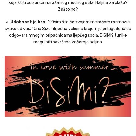
koja štiti od sunca i izražajnog modnog stila. Haljina za plažu?
Zašto ne?
✔
Udobnost je broj 1
: Osim što će svojom mekoćom razmaziti
svaku od vas, “One Size” ili jedna veličina krojem je prilagođena da
odgovara mnogim pripadnicama ljepšeg spola. DiSiMi? tunike
mogu biti savršena večernja haljina.