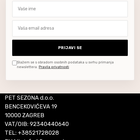
Vaše ime
Vaša email adresa
PRIJAVI SE
Slažem se s obradom osobnih podataka u svrhu primanja
newslettera.
Pravila privatnosti
PET SEZONA d.o.o.
BENCEKOVIĆEVA 19
10000 ZAGREB
VAT/OIB: 92340440640
TEL:
+38521728028