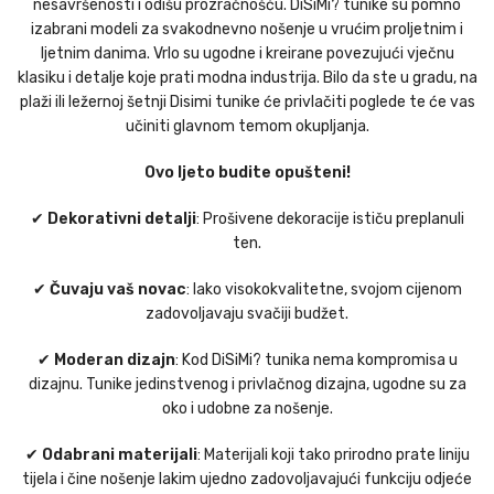
nesavršenosti i odišu prozračnošću. DiSiMi? tunike su pomno
izabrani modeli za svakodnevno nošenje u vrućim proljetnim i
ljetnim danima. Vrlo su ugodne i kreirane povezujući vječnu
klasiku i detalje koje prati modna industrija. Bilo da ste u gradu, na
plaži ili ležernoj šetnji Disimi tunike će privlačiti poglede te će vas
učiniti glavnom temom okupljanja.
Ovo ljeto budite opušteni!
✔
Dekorativni detalji
: Prošivene dekoracije ističu preplanuli
ten.
✔
Čuvaju vaš novac
: Iako visokokvalitetne, svojom cijenom
zadovoljavaju svačiji budžet.
✔
Moderan dizajn
: Kod DiSiMi? tunika nema kompromisa u
dizajnu. Tunike jedinstvenog i privlačnog dizajna, ugodne su za
oko i udobne za nošenje.
✔
Odabrani materijali
: Materijali koji tako prirodno prate liniju
tijela i čine nošenje lakim ujedno zadovoljavajući funkciju odjeće