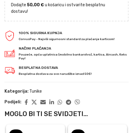
Dodajte
50,00
€
u košaricu i ostvarite besplatnu
dostavu!
100% SIGURNA KUPNJA
CorvusPay - Najviši sigurnosni standard za plaćanje karticom!
NAČINI PLAĆANJA
Pouzeće, opća uplatnica (mobilno bankarstvo), kartica, Aircash, Keks
Pay!
BESPLATNA DOSTAVA
Besplatna dostava za sve narudžbe iznad 50€!
Kategorija:
Tunike
Podijeli:
MOGLO BI TI SE SVIDJETI...