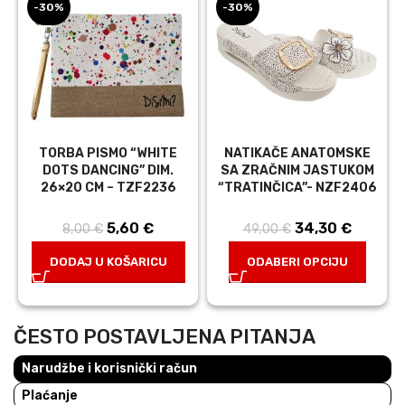
-30%
-30%
TORBA PISMO “WHITE
NATIKAČE ANATOMSKE
DOTS DANCING” DIM.
SA ZRAČNIM JASTUKOM
26×20 CM – TZF2236
“TRATINČICA”- NZF2406
5,60
Izvorna
€
Trenutna
34,30
Izvorna
€
Trenut
8,00
€
49,00
€
cijena bila je:
cijena je:
cijena bila je:
cijena j
DODAJ U KOŠARICU
ODABERI OPCIJU
8,00 €.
5,60 €.
49,00 €.
34,30 €
ČESTO POSTAVLJENA PITANJA
Narudžbe i korisnički račun
Plaćanje