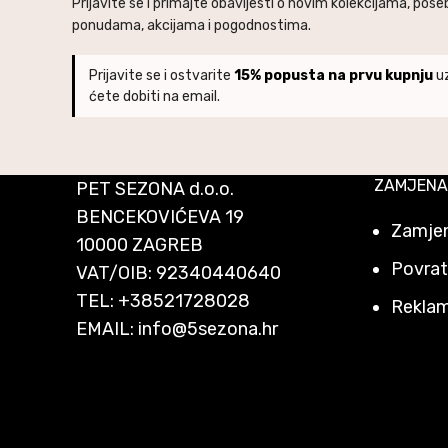
Prijavite se i primajte obavijesti o novim kolekcijama, pos
ponudama, akcijama i pogodnostima.
Prijavite se i ostvarite
15% popusta na prvu kupnju
uz
ćete dobiti na email.
ZAMJENA
PET SEZONA d.o.o.
BENCEKOVIĆEVA 19
Zamjen
10000 ZAGREB
Povrat
VAT/OIB: 92340440640
TEL:
+38521728028
Reklam
EMAIL:
info@5sezona.hr