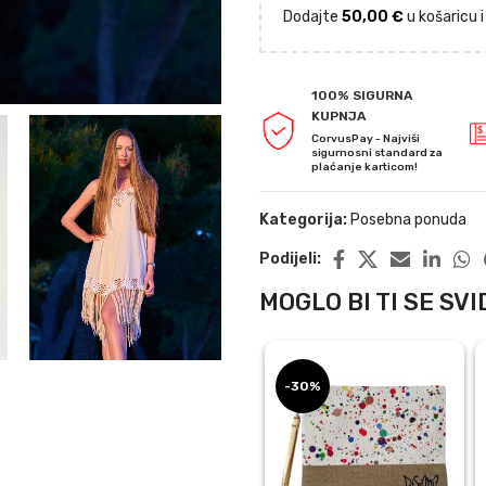
Dodajte
50,00
€
u košaricu 
100% SIGURNA
KUPNJA
CorvusPay - Najviši
sigurnosni standard za
plaćanje karticom!
Kategorija:
Posebna ponuda
Podijeli:
MOGLO BI TI SE SVID
-30%