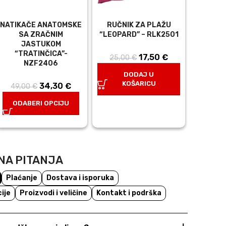
NATIKAČE ANATOMSKE
RUČNIK ZA PLAŽU
SA ZRAČNIM
“LEOPARD” – RLK2501
JASTUKOM
“TRATINČICA”-
17,50
Izvorna
€
Trenutna
25,00
€
NZF2406
a
cijena bila
cijena je:
DODAJ U
e:
je: 25,00 €.
17,50 €.
KOŠARICU
34,30
Izvorna
€
Trenutna
49,00
€
cijena bila
cijena je:
ODABERI OPCIJU
je: 49,00 €.
34,30 €.
NA PITANJA
Plaćanje
Dostava i isporuka
ije
Proizvodi i veličine
Kontakt i podrška