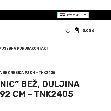
Hrvatski
0
0,00
€
POSEBNA PONUDA
KONTAKT
NA BEZ RESICA 92 CM – TNK2405
NIC” BEŽ, DULJINA
 92 CM – TNK2405
a bila je: 29,00 €.
tna cijena je: 15,00 €.