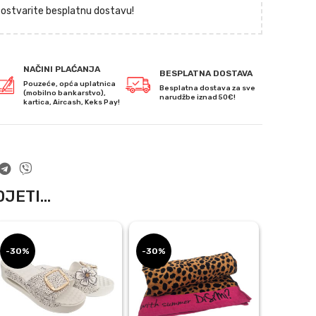
i ostvarite besplatnu dostavu!
NAČINI PLAĆANJA
BESPLATNA DOSTAVA
Pouzeće, opća uplatnica
Besplatna dostava za sve
(mobilno bankarstvo),
narudžbe iznad 50€!
kartica, Aircash, Keks Pay!
JETI...
-30%
-30%