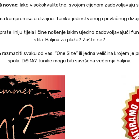
š novac
: Iako visokokvalitetne, svojom cijenom zadovoljavaju s
ema kompromisa u dizajnu. Tunike jedinstvenog i privlačnog diza
no prate liniju tijela i čine nošenje lakim ujedno zadovoljavajući 
stila. Haljina za plažu? Zašto ne?
azmaziti svaku od vas, “One Size” ili jedna veličina krojem je
spola. DiSiMi? tunike mogu biti savršena večernja haljina.