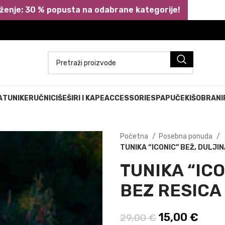
ženje: 30 % popusta na odabrane kategorije!
A
TUNIKE
RUČNICI
ŠEŠIRI I KAPE
ACCESSORIES
PAPUČE
KIŠOBRANI
Početna
Posebna ponuda
TUNIKA “ICONIC” BEŽ, DULJI
TUNIKA “ICO
BEZ RESICA
Izvorna cijen
15,00
€
Trenu
29,00
€