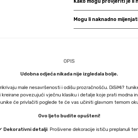
Kako mogu provjeriti je li
Mogu li naknadno mijenja
OPIS
Udobna odjeća nikada nije izgledala bolje.
 prikrivaju male nesavršenosti i odišu prozračnošću. DiSiMi? tu
kreirane povezujući vječnu klasiku i detalje koje prati modna indus
tunike će privlačiti poglede te će vas učiniti glavnom temom oku
Ovo ljeto budite opušteni!
✔
Dekorativni detalji
: Prošivene dekoracije ističu preplanuli ten