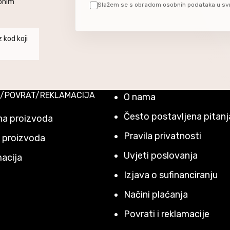
ebnim
Slažem se s obradom osobnih podataka u sv
 kod koji
/POVRAT/REKLAMACIJA
O nama
Često postavljena pitanj
a proizvoda
Pravila privatnosti
 proizvoda
Uvjeti poslovanja
acija
Izjava o sufinanciranju
Načini plaćanja
Povrati i reklamacije