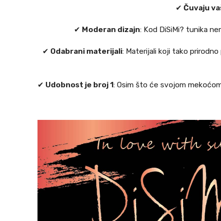
✔
Čuvaju va
✔
Moderan dizajn
: Kod DiSiMi? tunika n
✔
Odabrani materijali
: Materijali koji tako prirod
✔
Udobnost je broj 1
: Osim što će svojom mekoćom r