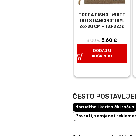
TORBA PISMO “WHITE
DOTS DANCING” DIM.
26×20 CM – TZF2236
5,60
Izvorna
€
Trenutn
8,00
€
cijena bila
cijena j
DODAJ U
je: 8,00 €.
5,60 €.
KOŠARICU
ČESTO POSTAVLJE
Narudžbe i korisnički račun
Povrati, zamjene i reklamac