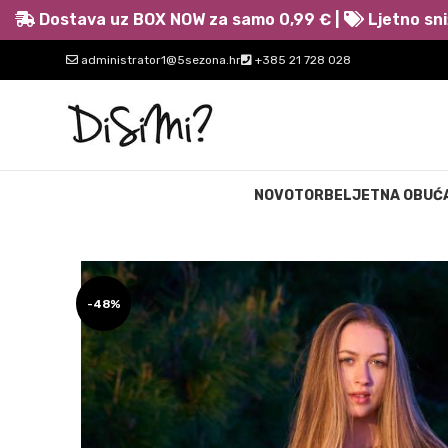
Dostava uz BOX NOW za samo 0,99 € |
Ljetno sni
administrator1@5sezona.hr
+385 21 728 028
NOVO
TORBE
LJETNA OBUĆ
-48%