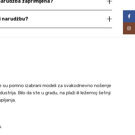
 narudžba zaprimljena?
Face
ti narudžbu?
Inst
nike su pomno izabrani modeli za svakodnevno nošenje
trija. Bilo da ste u gradu, na plaži ili ležernoj šetnji
pljanja.
.