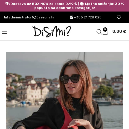
Dostava uz BOX NOW za samo 0,99 € |
Ljetno sniženje: 30 %
popusta na odabrane kategorije!
administrator1@5sezona.hr
+385 21 728 028
0
0,00
€