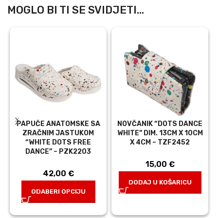
MOGLO BI TI SE SVIDJETI...
PAPUČE ANATOMSKE SA
NOVČANIK “DOTS DANCE
ZRAČNIM JASTUKOM
WHITE” DIM. 13CM X 10CM
“WHITE DOTS FREE
X 4CM – TZF2452
DANCE” – PZK2203
15,00
€
42,00
€
DODAJ U KOŠARICU
ODABERI OPCIJU