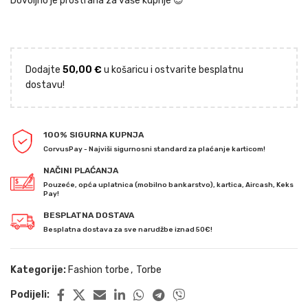
Dovoljno je prostrana za vaše kupnje 😉
Dodajte
50,00
€
u košaricu i ostvarite besplatnu
dostavu!
100% SIGURNA KUPNJA
CorvusPay - Najviši sigurnosni standard za plaćanje karticom!
NAČINI PLAĆANJA
Pouzeće, opća uplatnica (mobilno bankarstvo), kartica, Aircash, Keks
Pay!
BESPLATNA DOSTAVA
Besplatna dostava za sve narudžbe iznad 50€!
Kategorije:
Fashion torbe
,
Torbe
Podijeli: