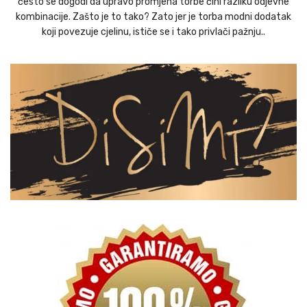
često se dogodi da upravo promjena torbe čini razliku odjevne
kombinacije. Zašto je to tako? Zato jer je torba modni dodatak
koji povezuje cjelinu, ističe se i tako privlači pažnju..