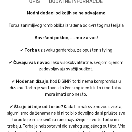
OPIS
DODATNE INFORMACIJE
Modni dodaci od kojih se ne odvajamo
Torba zanimljivog romb oblika izrađena od čvrstog materijala
Savršeni poklon,……ma za vas!
✔
Torba
uz svaku garderobu, za opušten styling
✔
Čuvaju vaš novac
: Iako visokokvalitetne, svojom cijenom
zadovoljavaju svačiji budžet.
✔
Moderan dizajn
: Kod DiSiMi? torbi nema kompromisa u
dizajnu. Torba je sastavni dio ženskog identiteta i kao takva
mora imati ono nešto.
✔
Što je bitnije od torbe?
Kada bi imali sve novce svijeta,
sigurni smo da ženama ne bi ni to bilo dovoljno da si priušte sve
torbe koje im se sviđaju i ono najvažnije – sve te torbe im i
trebaju. Torba je neizostavni dio svakog uspješnog outfita. Vrlo