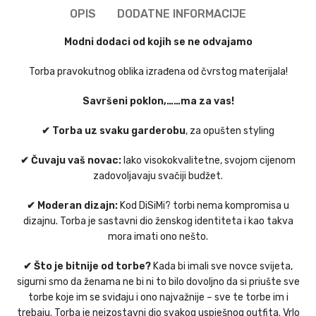
OPIS
DODATNE INFORMACIJE
Modni dodaci od kojih se ne odvajamo
Torba pravokutnog oblika izrađena od čvrstog materijala!
Savršeni poklon,……ma za vas!
✔ Torba uz svaku garderobu
, za opušten styling
✔ Čuvaju vaš novac:
Iako visokokvalitetne, svojom cijenom
zadovoljavaju svačiji budžet.
✔ Moderan dizajn:
Kod DiSiMi? torbi nema kompromisa u
dizajnu. Torba je sastavni dio ženskog identiteta i kao takva
mora imati ono nešto.
✔ Što je bitnije od torbe?
Kada bi imali sve novce svijeta,
sigurni smo da ženama ne bi ni to bilo dovoljno da si priušte sve
torbe koje im se sviđaju i ono najvažnije – sve te torbe im i
trebaju. Torba je neizostavni dio svakog uspješnog outfita. Vrlo