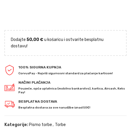
Dodajte
50,00
€
u košaricu i ostvarite besplatnu
dostavu!
100% SIGURNA KUPNJA
CorvusPay - Najviši sigurnosni standard za plaćanje karticom!
NAČINI PLAĆANJA
Pouzeće, opća uplatnica (mobilno bankarstvo), kartica, Aircash, Keks
Pay!
BESPLATNA DOSTAVA
Besplatna dostava za sve narudžbe iznad 50€!
Kategorije:
Pismo torbe
,
Torbe