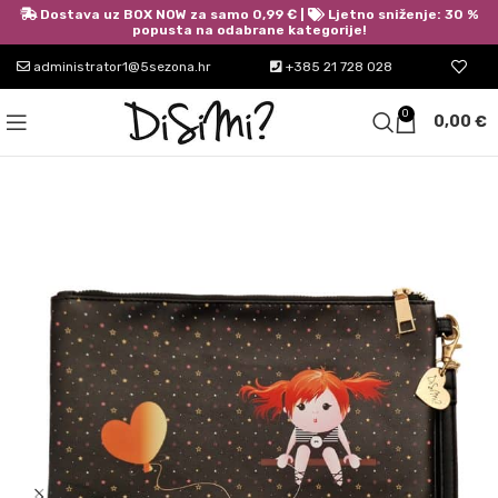
Dostava uz BOX NOW za samo 0,99 € |
Ljetno sniženje: 30 %
popusta na odabrane kategorije!
administrator1@5sezona.hr
+385 21 728 028
0
0,00
€