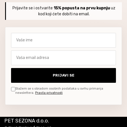
Prijavite se i ostvarite
15% popusta na prvu kupnju
uz
kod koji ćete dobiti na email.
Vaše ime
Vaša email adresa
PRIJAVI SE
Slažem se s obradom osobnih podataka u svrhu primanja
newslettera.
Pravila privatnosti
PET SEZONA d.o.o.