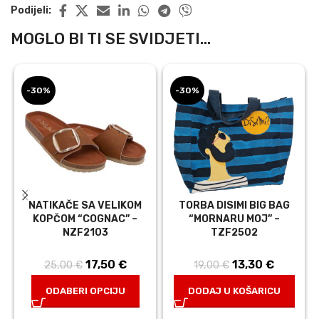
Podijeli:
MOGLO BI TI SE SVIDJETI...
-30%
-30%
NATIKAČE SA VELIKOM
TORBA DISIMI BIG BAG
KOPČOM “COGNAC” –
“MORNARU MOJ” –
NZF2103
TZF2502
17,50
Izvorna
€
Trenutna
13,30
Izvorna
€
Trenutn
25,00
€
19,00
€
cijena bila je:
cijena je:
cijena bila je:
cijena je
ODABERI OPCIJU
DODAJ U KOŠARICU
25,00 €.
17,50 €.
19,00 €.
13,30 €