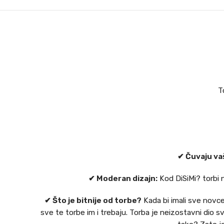
T
✔ Čuvaju va
✔ Moderan dizajn:
Kod DiSiMi? torbi 
✔ Što je bitnije od torbe?
Kada bi imali sve novce 
sve te torbe im i trebaju. Torba je neizostavni dio 