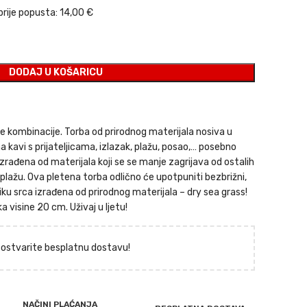
prije popusta:
14,00 €
DODAJ U KOŠARICU
ne kombinacije. Torba od prirodnog materijala nosiva u
avi s prijateljicama, izlazak, plažu, posao,… posebno
 izrađena od materijala koji se se manje zagrijava od ostalih
a plažu. Ova pletena torba odlično će upotpuniti bezbrižni,
bliku srca izrađena od prirodnog materijala – dry sea grass!
 visine 20 cm. Uživaj u ljetu!
i ostvarite besplatnu dostavu!
NAČINI PLAĆANJA