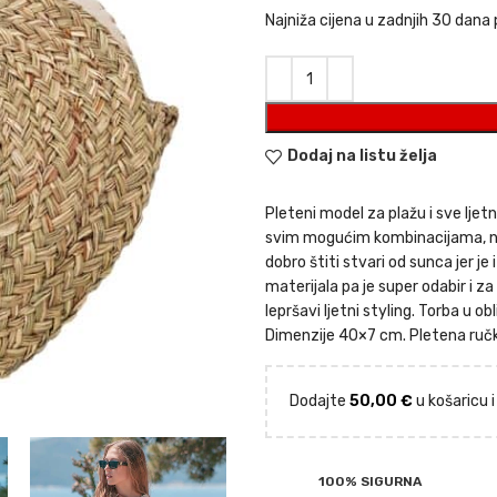
Najniža cijena u zadnjih 30 dana 
Dodaj na listu želja
Pleteni model za plažu i sve ljet
svim mogućim kombinacijama, na k
dobro štiti stvari od sunca jer je
materijala pa je super odabir i z
lepršavi ljetni styling. Torba u o
Dimenzije 40×7 cm. Pletena ručka
Dodajte
50,00
€
u košaricu 
100% SIGURNA