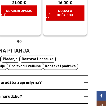
TN
tna
21,00
€
16,00
€
je:
ODABERI OPCIJU
DODAJ U
29,0
€.
KOŠARICU
D
K
NA PITANJA
Plaćanje
Dostava i isporuka
ije
Proizvodi i veličine
Kontakt i podrška
 narudžba zaprimljena?
Face
ti narudžbu?
Inst