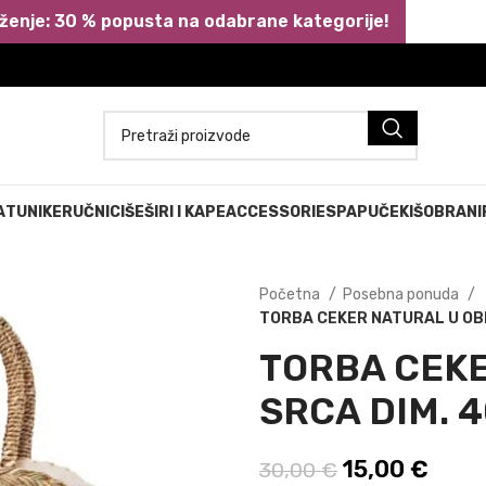
ženje: 30 % popusta na odabrane kategorije!
A
TUNIKE
RUČNICI
ŠEŠIRI I KAPE
ACCESSORIES
PAPUČE
KIŠOBRANI
Početna
Posebna ponuda
TORBA CEKER NATURAL U OBL
TORBA CEKE
SRCA DIM. 
Izvorna cijen
15,00
€
Trenu
30,00
€