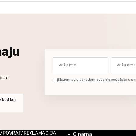
naju
Vaše ime
Vaša email a
ebnim
Slažem se s obradom osobnih podataka u sv
 kod koji
/POVRAT/REKLAMACIJA
O nama