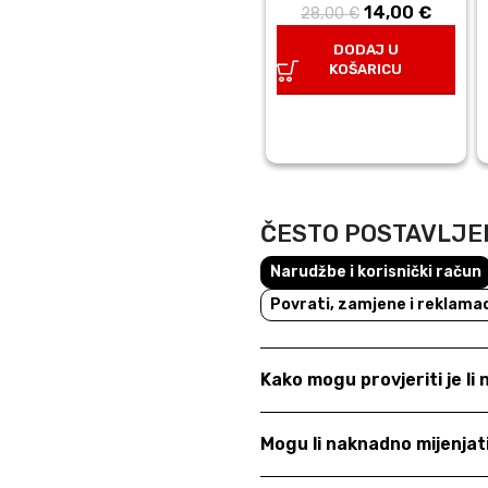
14,00
Izvorna
€
Trenu
28,00
€
cijena bila
cijena 
DODAJ U
je: 28,00 €.
14,00 
KOŠARICU
ČESTO POSTAVLJE
Narudžbe i korisnički račun
Povrati, zamjene i reklamac
Kako mogu provjeriti je li
Mogu li naknadno mijenja