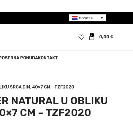
Hrvatski
0
0,00
€
POSEBNA PONUDA
KONTAKT
IKU SRCA DIM. 40×7 CM – TZF2020
R NATURAL U OBLIKU
40×7 CM – TZF2020
a bila je: 30,00 €.
tna cijena je: 15,00 €.