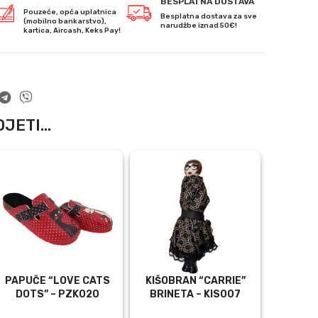
BESPLATNA DOSTAVA
Pouzeće, opća uplatnica
Besplatna dostava za sve
(mobilno bankarstvo),
narudžbe iznad 50€!
kartica, Aircash, Keks Pay!
JETI...
-30%
PAPUČE “LOVE CATS
KIŠOBRAN “CARRIE”
TUNI
DOTS” – PZK020
BRINETA – KIS007
DESI
DULJI