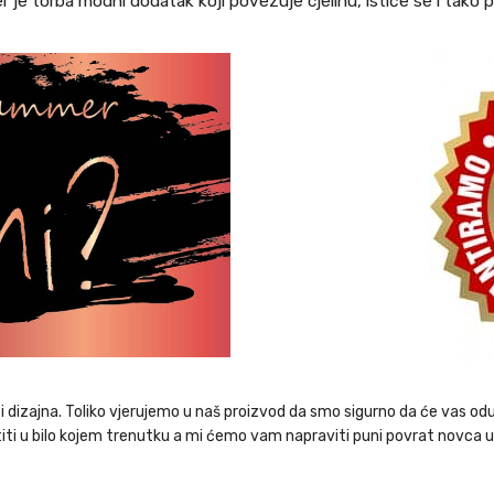
r je torba modni dodatak koji povezuje cjelinu, ističe se i tako pr
dizajna. Toliko vjerujemo u naš proizvod da smo sigurno da će vas odu
iti u bilo kojem trenutku a mi ćemo vam napraviti puni povrat novca u