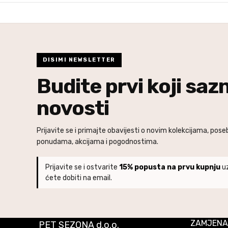
DISIMI NEWSLETTER
Budite prvi koji saz
novosti
Prijavite se i primajte obavijesti o novim kolekcijama, pos
ponudama, akcijama i pogodnostima.
Prijavite se i ostvarite
15% popusta na prvu kupnju
uz
ćete dobiti na email.
ZAMJENA
PET SEZONA d.o.o.