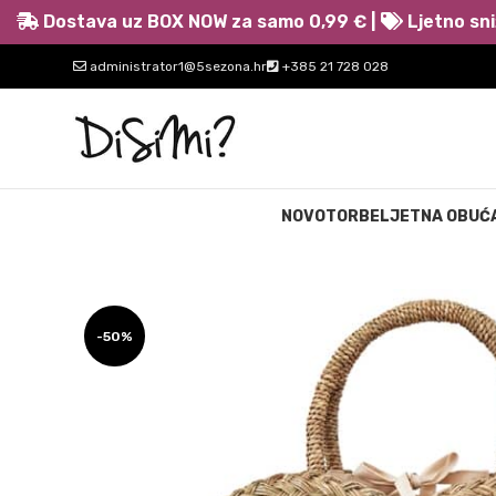
Dostava uz BOX NOW za samo 0,99 € |
Ljetno sni
administrator1@5sezona.hr
+385 21 728 028
NOVO
TORBE
LJETNA OBUĆ
-50%