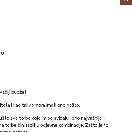
s!
ačiji budžet.
teta i kao takva mora imati ono nešto.
iušte sve torbe koje im se sviđaju i ono najvažnije –
a torbe čini razliku odjevne kombinacije. Zašto je to