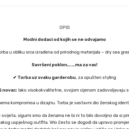
OPIS
Modni dodaci od kojih se ne odvajamo
orba u obliku srca izrađena od prirodnog materijala – dry sea gras
Savršeni poklon,……ma za vas!
✔ Torba uz svaku garderobu
, za opušten styling
š novac:
Iako visokokvalitetne, svojom cijenom zadovoljavaju sv
nema kompromisa u dizajnu. Torba je sastavni dio ženskog identi
svijeta, sigurni smo da ženama ne bi ni to bilo dovoljno da si pr
svakog uspješnog outfita. Vrlo često se dogodi da upravo promjen