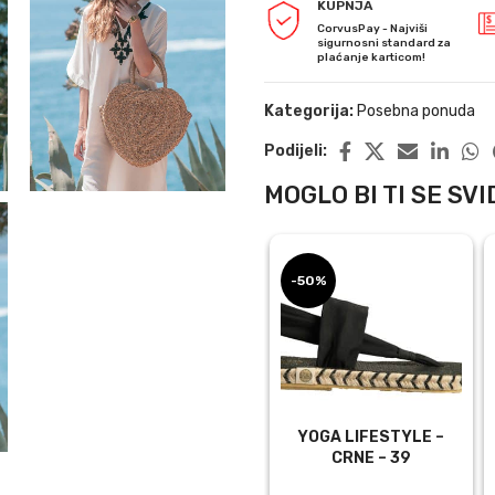
KUPNJA
CorvusPay - Najviši
sigurnosni standard za
plaćanje karticom!
Kategorija:
Posebna ponuda
Podijeli:
MOGLO BI TI SE SVID
-50%
YOGA LIFESTYLE –
CRNE – 39