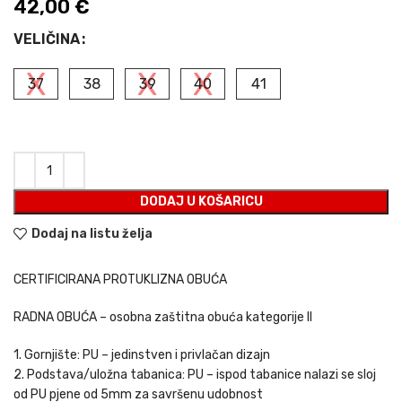
42,00
€
VELIČINA
37
38
39
40
41
DODAJ U KOŠARICU
Dodaj na listu želja
CERTIFICIRANA PROTUKLIZNA OBUĆA
RADNA OBUĆA – osobna zaštitna obuća kategorije II
1. Gornjište: PU – jedinstven i privlačan dizajn
2. Podstava/uložna tabanica: PU – ispod tabanice nalazi se sloj
od PU pjene od 5mm za savršenu udobnost