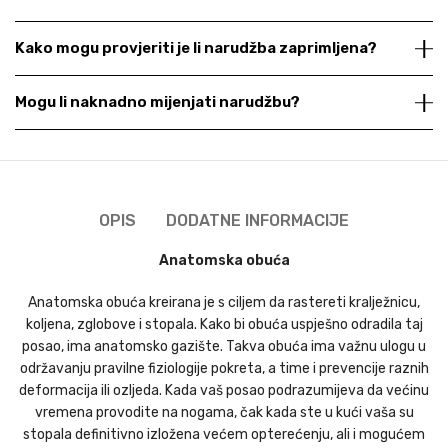
Kako mogu provjeriti je li narudžba zaprimljena?
Mogu li naknadno mijenjati narudžbu?
OPIS
DODATNE INFORMACIJE
Anatomska obuća
Anatomska obuća kreirana je s ciljem da rastereti kralježnicu,
koljena, zglobove i stopala. Kako bi obuća uspješno odradila taj
posao, ima anatomsko gazište. Takva obuća ima važnu ulogu u
održavanju pravilne fiziologije pokreta, a time i prevencije raznih
deformacija ili ozljeda. Kada vaš posao podrazumijeva da većinu
vremena provodite na nogama, čak kada ste u kući vaša su
stopala definitivno izložena većem opterećenju, ali i mogućem