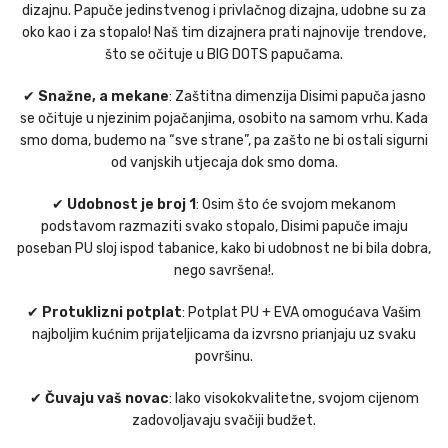
dizajnu. Papuče jedinstvenog i privlačnog dizajna, udobne su za
oko kao i za stopalo! Naš tim dizajnera prati najnovije trendove,
što se očituje u BIG DOTS papučama.
✔
Snažne, a mekane
: Zaštitna dimenzija Disimi papuča jasno
se očituje u njezinim pojačanjima, osobito na samom vrhu. Kada
smo doma, budemo na “sve strane”, pa zašto ne bi ostali sigurni
od vanjskih utjecaja dok smo doma.
✔
Udobnost je broj 1
: Osim što će svojom mekanom
podstavom razmaziti svako stopalo, Disimi papuče imaju
poseban PU sloj ispod tabanice, kako bi udobnost ne bi bila dobra,
nego savršena!.
✔
Protuklizni potplat
: Potplat PU + EVA omogućava Vašim
najboljim kućnim prijateljicama da izvrsno prianjaju uz svaku
površinu.
✔
Čuvaju vaš novac
: Iako visokokvalitetne, svojom cijenom
zadovoljavaju svačiji budžet.