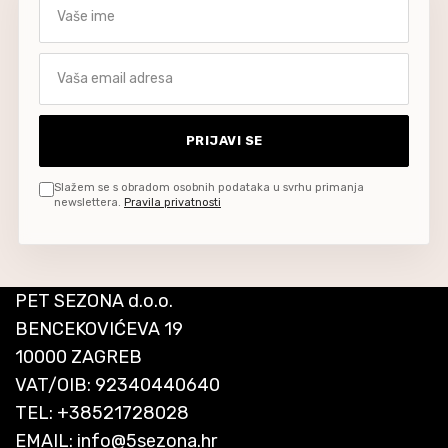
Vaše ime
Vaša email adresa
PRIJAVI SE
Slažem se s obradom osobnih podataka u svrhu primanja
newslettera.
Pravila privatnosti
PET SEZONA d.o.o.
BENCEKOVIĆEVA 19
10000 ZAGREB
VAT/OIB: 92340440640
TEL:
+38521728028
EMAIL:
info@5sezona.hr