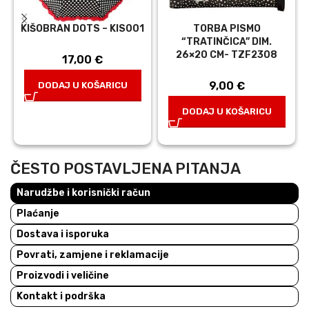
KIŠOBRAN DOTS – KIS001
TORBA PISMO
“TRATINČICA” DIM.
26×20 CM- TZF2308
17,00
€
9,00
€
DODAJ U KOŠARICU
DODAJ U KOŠARICU
ČESTO POSTAVLJENA PITANJA
Narudžbe i korisnički račun
Plaćanje
Dostava i isporuka
Povrati, zamjene i reklamacije
Proizvodi i veličine
Kontakt i podrška