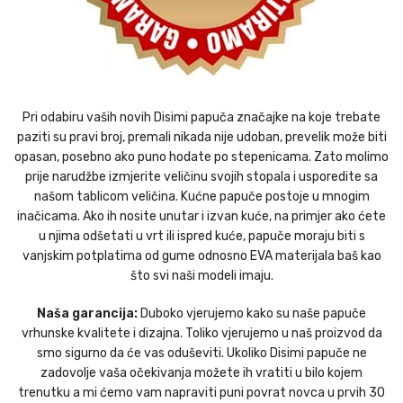
Pri odabiru vaših novih Disimi papuča značajke na koje trebate
paziti su pravi broj, premali nikada nije udoban, prevelik može biti
opasan, posebno ako puno hodate po stepenicama. Zato molimo
prije narudžbe izmjerite veličinu svojih stopala i usporedite sa
našom tablicom veličina. Kućne papuče postoje u mnogim
inačicama. Ako ih nosite unutar i izvan kuće, na primjer ako ćete
u njima odšetati u vrt ili ispred kuće, papuče moraju biti s
vanjskim potplatima od gume odnosno EVA materijala baš kao
što svi naši modeli imaju.
Naša garancija:
Duboko vjerujemo kako su naše papuče
vrhunske kvalitete i dizajna. Toliko vjerujemo u naš proizvod da
smo sigurno da će vas oduševiti. Ukoliko Disimi papuče ne
zadovolje vaša očekivanja možete ih vratiti u bilo kojem
trenutku a mi ćemo vam napraviti puni povrat novca u prvih 30