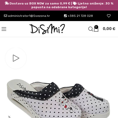
Dostava uz BOX NOW za samo 0,99 € |
Ljetno sniženje: 30 %
popusta na odabrane kategorije!
administrator1@5sezona.hr
+385 21 728 028
0
0,00
€