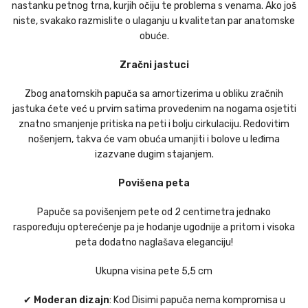
nastanku petnog trna, kurjih očiju te problema s venama. Ako još
niste, svakako razmislite o ulaganju u kvalitetan par anatomske
obuće.
Zračni jastuci
Zbog anatomskih papuča sa amortizerima u obliku zračnih
jastuka ćete već u prvim satima provedenim na nogama osjetiti
znatno smanjenje pritiska na peti i bolju cirkulaciju. Redovitim
nošenjem, takva će vam obuća umanjiti i bolove u leđima
izazvane dugim stajanjem.
Povišena peta
Papuče sa povišenjem pete od 2 centimetra jednako
raspoređuju opterećenje pa je hodanje ugodnije a pritom i visoka
peta dodatno naglašava eleganciju!
Ukupna visina pete 5,5 cm
✔
Moderan dizajn
: Kod Disimi papuča nema kompromisa u