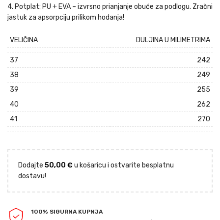
4. Potplat: PU + EVA – izvrsno prianjanje obuće za podlogu. Zračni
jastuk za apsorpciju prilikom hodanja!
VELIČINA
DULJINA U MILIMETRIMA
37
242
38
249
39
255
40
262
41
270
Dodajte
50,00
€
u košaricu i ostvarite besplatnu
dostavu!
100% SIGURNA KUPNJA