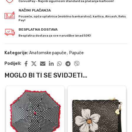
CorvusPay - Najviši sigurnosni standard za plaćanje karticom!
NAČINI PLAĆANJA
Pouzeće, opća uplatnica (mobilno bankarstvo), kartica, Aircash, Keks
Pay!
BESPLATNA DOSTAVA
Besplatna dostava za sve narudžbe iznad 50€!
Kategorije:
Anatomske papuče
,
Papuče
Podijeli:
MOGLO BI TI SE SVIDJETI...