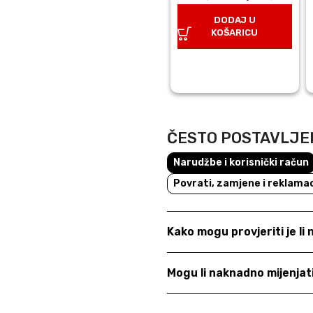
cijena bila
cijena 
DODAJ U
je: 25,00 €.
17,50 
KOŠARICU
ČESTO POSTAVLJE
Narudžbe i korisnički račun
Povrati, zamjene i reklamac
Kako mogu provjeriti je li
Mogu li naknadno mijenja