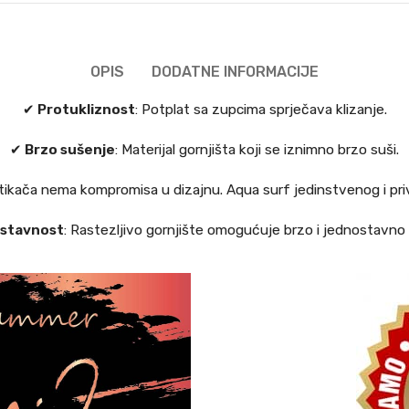
OPIS
DODATNE INFORMACIJE
✔
Protukliznost
: Potplat sa zupcima sprječava klizanje.
✔
Brzo sušenje
: Materijal gornjišta koji se iznimno brzo suši.
atikača nema kompromisa u dizajnu. Aqua surf jedinstvenog i priv
stavnost
: Rastezljivo gornjište omogućuje brzo i jednostavn