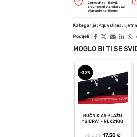
CorvusPay - Najviši
sigurnosni standard za
plaćanje karticom!
Kategorije:
Aqua shoes
,
Ljetn
Podijeli:
MOGLO BI TI SE SVID
-30%
RUČNIK ZA PLAŽU
“SIDRA” – RLK2100
17,50
Izvorna
€
Trenut
25,00
€