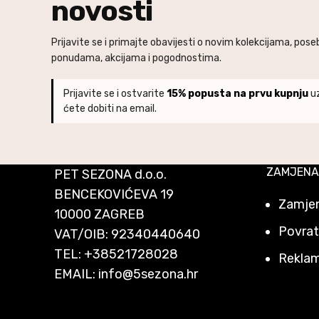
novosti
Prijavite se i primajte obavijesti o novim kolekcijama, pos
ponudama, akcijama i pogodnostima.
Prijavite se i ostvarite
15% popusta na prvu kupnju
uz
ćete dobiti na email.
ZAMJENA
PET SEZONA d.o.o.
BENCEKOVIĆEVA 19
Zamjen
10000 ZAGREB
Povrat
VAT/OIB: 92340440640
TEL:
+38521728028
Reklam
EMAIL:
info@5sezona.hr