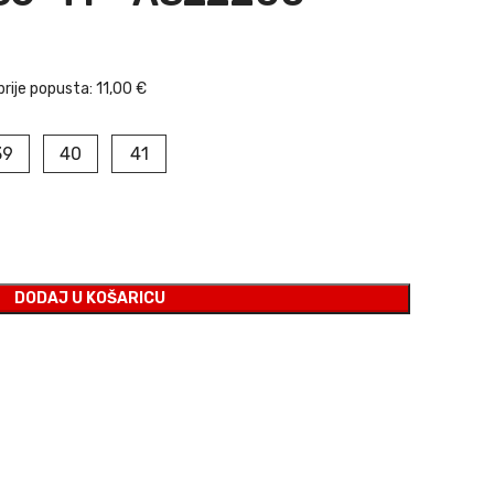
bila je: 11,00 €.
a cijena je: 7,70 €.
prije popusta:
11,00 €
39
40
41
DODAJ U KOŠARICU