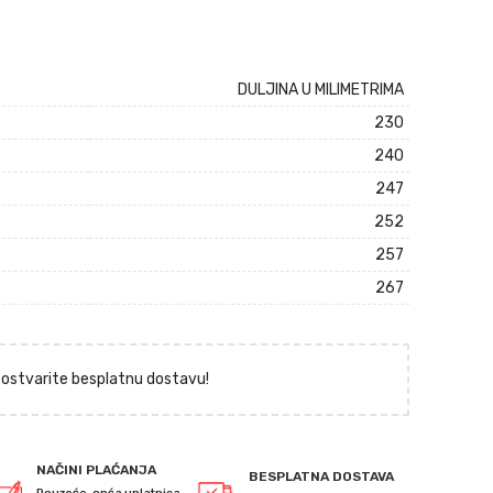
DULJINA U MILIMETRIMA
230
240
247
252
257
267
i ostvarite besplatnu dostavu!
NAČINI PLAĆANJA
BESPLATNA DOSTAVA
Pouzeće, opća uplatnica