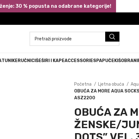
ženje: 30 % popusta na odabrane kategorije!
A
TUNIKE
RUČNICI
ŠEŠIRI I KAPE
ACCESSORIES
PAPUČE
KIŠOBRANI
Početna
Ljetna obuća
Aqu
OBUĆA ZA MORE AQUA SOCKS 
ASZ2200
OBUĆA ZA M
ŽENSKE/JU
DOTS” VEL. 