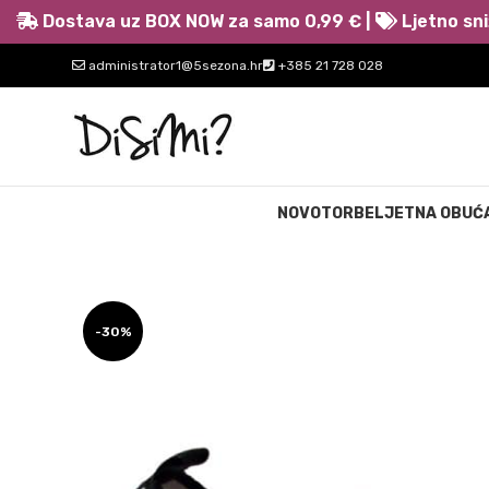
Dostava uz BOX NOW za samo 0,99 € |
Ljetno sni
administrator1@5sezona.hr
+385 21 728 028
NOVO
TORBE
LJETNA OBUĆ
-30%