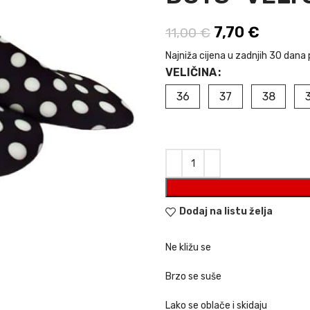
Izvorna cijena 
7,70
€
Trenutn
11,00
€
Najniža cijena u zadnjih 30 dana 
VELIČINA
36
37
38
Dodaj na listu želja
Ne kližu se
Brzo se suše
Lako se oblače i skidaju