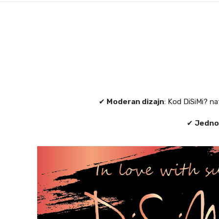
✔
Moderan dizajn
: Kod DiSiMi? n
✔
Jedno