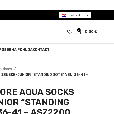
Hrvatski
0
0,00
€
POSEBNA PONUDA
KONTAKT
a shoes
ŽENSKE/JUNIOR “STANDING DOTS” VEL. 36-41 –
ORE AQUA SOCKS
NIOR “STANDING
36-41 – ASZ2200