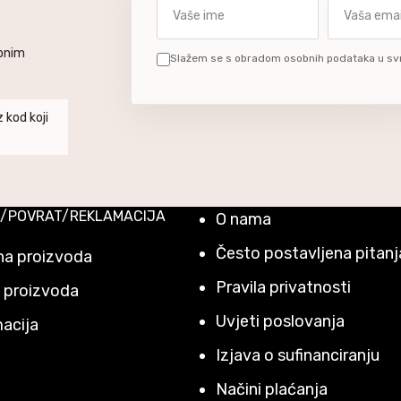
Vaše ime
Vaša email a
ebnim
Slažem se s obradom osobnih podataka u sv
 kod koji
/POVRAT/REKLAMACIJA
O nama
Često postavljena pitanj
a proizvoda
Pravila privatnosti
 proizvoda
Uvjeti poslovanja
acija
Izjava o sufinanciranju
Načini plaćanja