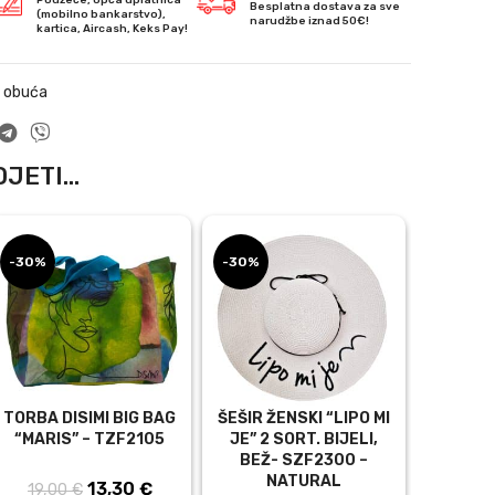
Besplatna dostava za sve
(mobilno bankarstvo),
narudžbe iznad 50€!
kartica, Aircash, Keks Pay!
a obuća
JETI...
-30%
-30%
TORBA DISIMI BIG BAG
ŠEŠIR ŽENSKI “LIPO MI
“MARIS” – TZF2105
JE” 2 SORT. BIJELI,
BEŽ- SZF2300 –
NATURAL
na
13,30
Izvorna
€
Trenutna
19,00
€