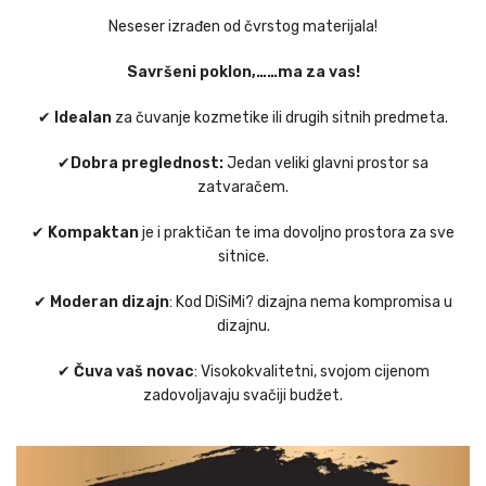
Neseser izrađen od čvrstog materijala!
Savršeni poklon,……ma za vas!
✔
Idealan
za čuvanje kozmetike ili drugih sitnih predmeta.
✔
Dobra preglednost:
Jedan veliki glavni prostor sa
zatvaračem.
✔
Kompaktan
je i praktičan te ima dovoljno prostora za sve
sitnice.
✔
Moderan dizajn
: Kod DiSiMi? dizajna nema kompromisa u
dizajnu.
✔
Čuva vaš novac
: Visokokvalitetni, svojom cijenom
zadovoljavaju svačiji budžet.