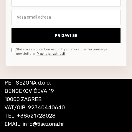
Vaša email adresa
PRIJAVI SE
Slažem se s obradom osobnih podataka u svrhu primanja
newslettera.
Pravila privatnosti
PET SEZONA d.o.o.
BENCEKOVIĆEVA 19
10000 ZAGREB
VAT/OIB: 92340440640
TEL:
+38521728028
EMAIL:
info@5sezona.hr