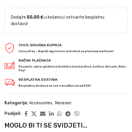
Dodajte
50,00
€
u košaricu i ostvarite besplatnu
dostavu!
100% SIGURNA KUPNJA
CorvusPay - Najviši sigurnosni standard za plaćanje karticom!
NAČINI PLAĆANJA
Pouzeće, opća uplatnica (mobilno bankarstvo), kartica, Aircash, Keks
Pay!
BESPLATNA DOSTAVA
Besplatna dostava za sve narudžbe iznad 50€!
Kategorije:
Accessories
,
Neseseri
Podijeli:
MOGLO BI TI SE SVIDJETI...