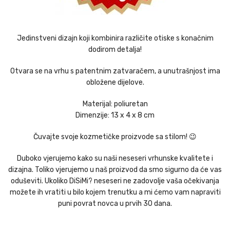
Jedinstveni dizajn koji kombinira različite otiske s konačnim
dodirom detalja!
Otvara se na vrhu s patentnim zatvaračem, a unutrašnjost ima
obložene dijelove.
Materijal: poliuretan
Dimenzije: 13 x 4 x 8 cm
Čuvajte svoje kozmetičke proizvode sa stilom! 😉
Duboko vjerujemo kako su naši neseseri vrhunske kvalitete i
dizajna. Toliko vjerujemo u naš proizvod da smo sigurno da će vas
oduševiti. Ukoliko DiSiMi? neseseri ne zadovolje vaša očekivanja
možete ih vratiti u bilo kojem trenutku a mi ćemo vam napraviti
puni povrat novca u prvih 30 dana.