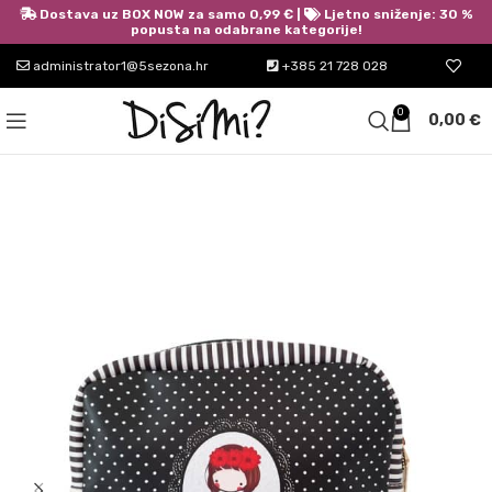
Dostava uz BOX NOW za samo 0,99 € |
Ljetno sniženje: 30 %
popusta na odabrane kategorije!
administrator1@5sezona.hr
+385 21 728 028
0
0,00
€