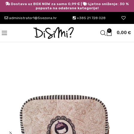
Dostava uz BOX NOW za samo 0,99 € |
Ljetno sniženje: 30 %
popusta na odabrane kategorije!
administrator1@5sezona.hr
+385 21 728 028
0
0,00
€