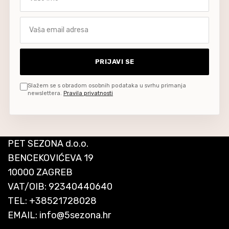
Vaša email adresa
PRIJAVI SE
Slažem se s obradom osobnih podataka u svrhu primanja
newslettera.
Pravila privatnosti
PET SEZONA d.o.o.
BENCEKOVIĆEVA 19
10000 ZAGREB
VAT/OIB: 92340440640
TEL:
+38521728028
EMAIL:
info@5sezona.hr