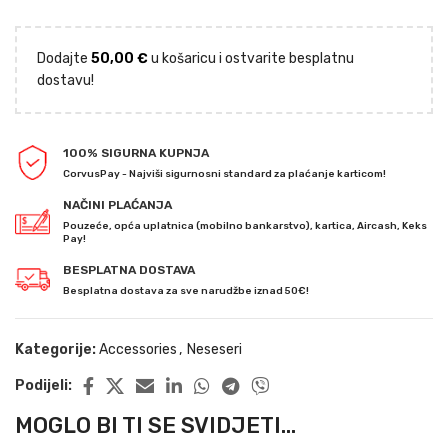
Dodajte
50,00
€
u košaricu i ostvarite besplatnu
dostavu!
100% SIGURNA KUPNJA
CorvusPay - Najviši sigurnosni standard za plaćanje karticom!
NAČINI PLAĆANJA
Pouzeće, opća uplatnica (mobilno bankarstvo), kartica, Aircash, Keks
Pay!
BESPLATNA DOSTAVA
Besplatna dostava za sve narudžbe iznad 50€!
Kategorije:
Accessories
,
Neseseri
Podijeli:
MOGLO BI TI SE SVIDJETI...