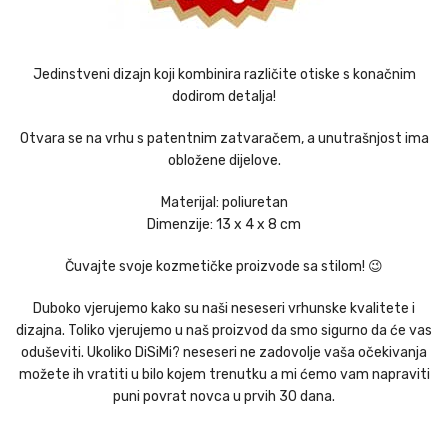
Jedinstveni dizajn koji kombinira različite otiske s konačnim
dodirom detalja!
Otvara se na vrhu s patentnim zatvaračem, a unutrašnjost ima
obložene dijelove.
Materijal: poliuretan
Dimenzije: 13 x 4 x 8 cm
Čuvajte svoje kozmetičke proizvode sa stilom! 😉
Duboko vjerujemo kako su naši neseseri vrhunske kvalitete i
dizajna. Toliko vjerujemo u naš proizvod da smo sigurno da će vas
oduševiti. Ukoliko DiSiMi? neseseri ne zadovolje vaša očekivanja
možete ih vratiti u bilo kojem trenutku a mi ćemo vam napraviti
puni povrat novca u prvih 30 dana.