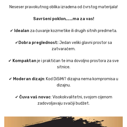
Neseser pravokutnog oblika izrađena od čvrstog materijala!
Savršeni poklon,……ma za vas!
✔
Idealan
za čuvanje kozmetike ili drugih sitnih predmeta.
✔
Dobra preglednost:
Jedan veliki glavni prostor sa
zatvaračem.
✔
Kompaktan
je i praktičan te ima dovoljno prostora za sve
sitnice.
✔
Moderan dizajn
: Kod DiSiMi? dizajna nema kompromisa u
dizajnu.
✔
Čuva vaš novac
: Visokokvalitetni, svojom cijenom
zadovoljavaju svačiji budžet.