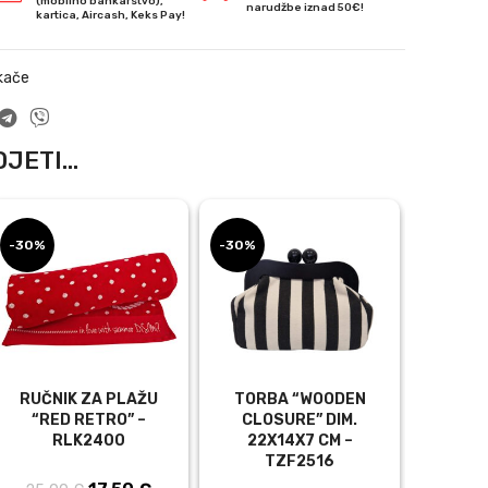
(mobilno bankarstvo),
narudžbe iznad 50€!
kartica, Aircash, Keks Pay!
kače
JETI...
-30%
-30%
-30%
RUČNIK ZA PLAŽU
TORBA “WOODEN
TUNI
“RED RETRO” –
CLOSURE” DIM.
DES
RLK2400
22X14X7 CM –
DULJI
TZF2516
TN