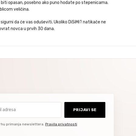
ože biti opasan, posebno ako puno hodate po stepenicama.
blicom veličina.
igurni da će vas oduševiti. Ukoliko DiSiMi? natikače ne
ovrat novca u prvih 30 dana.
dresa
PRIJAVI SE
rhu primanja newslettera.
Pravila privatnosti