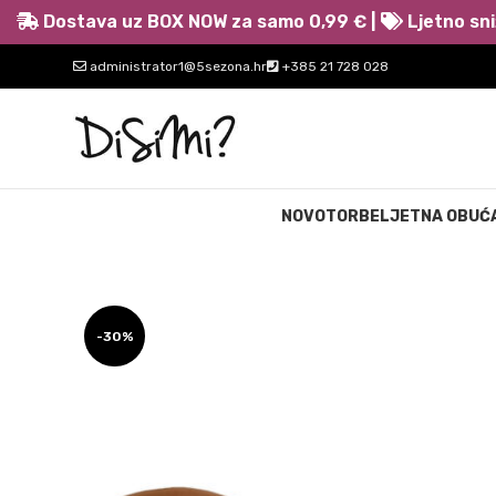
Dostava uz BOX NOW za samo 0,99 € |
Ljetno sni
administrator1@5sezona.hr
+385 21 728 028
NOVO
TORBE
LJETNA OBUĆ
-30%