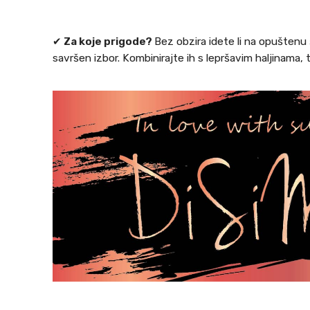
✔
Za koje prigode?
Bez obzira idete li na opuštenu 
savršen izbor. Kombinirajte ih s lepršavim haljinama,