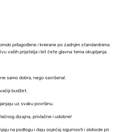
omski prilagođene i kreirane po zadnjim standardnima
u vaših prijatelja i bit ćete glavna tema okupljanja.
a ne samo dobra, nego savršena!.
vačiji budžet.
anjaju uz svaku površinu.
lačnog dizajna, privlačne i udobne!
jaju na podlogu i daju osjećaj sigurnosti i slobode pri