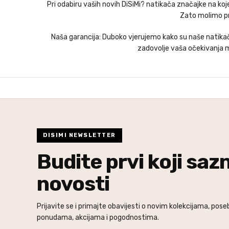
Pri odabiru vaših novih DiSiMi? natikača značajke na ko
Zato molimo pri
Naša garancija: Duboko vjerujemo kako su naše natikače
zadovolje vaša očekivanja m
DISIMI NEWSLETTER
Budite prvi koji saz
novosti
Prijavite se i primajte obavijesti o novim kolekcijama, pos
ponudama, akcijama i pogodnostima.