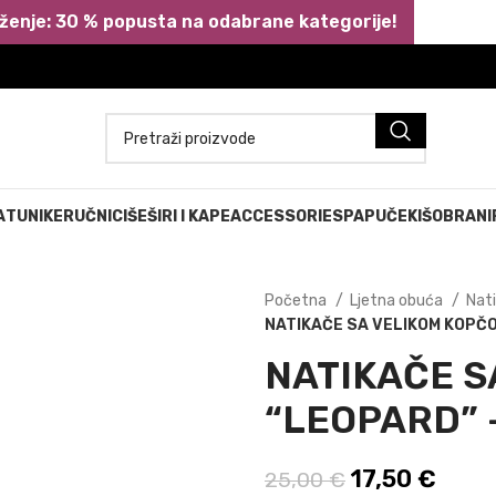
ženje: 30 % popusta na odabrane kategorije!
A
TUNIKE
RUČNICI
ŠEŠIRI I KAPE
ACCESSORIES
PAPUČE
KIŠOBRANI
Početna
Ljetna obuća
Nat
NATIKAČE SA VELIKOM KOPČ
NATIKAČE S
“LEOPARD” 
Izvorna cijen
17,50
€
Trenu
25,00
€