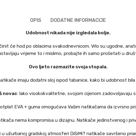
OPIS
DODATNE INFORMACIJE
Udobnost nikada nije izgledala bolje.
činit će hod po oblacima svakodnevnicom. Vrlo su ugodne, anat
vljaju vrijeme to i mislimo, probajte ih samo prošetati u društv
Ovo ljeto razmazite svoja stopala.
 natikače imaju dodatni sloj ispod tabanice, kako bi udobnost bil
š novac
: Iako visokokvalitetne, svojom cijenom zadovoljavaju s
Potplat EVA + guma omogućava Vašim natikačama da izvrsno prij
atikača nema kompromisa u dizajnu. Natikače jedinstvenog i priv
ili u užurbanoj gradskoj atmosferi DiSiMi? natikače savršeno prian