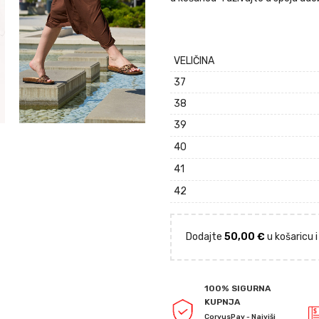
VELIČINA
37
38
39
40
41
42
Dodajte
50,00
€
u košaricu 
100% SIGURNA
KUPNJA
CorvusPay - Najviši