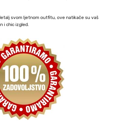
n detalj svom ljetnom outfitu, ove natikače su vaš
 i chic izgled.