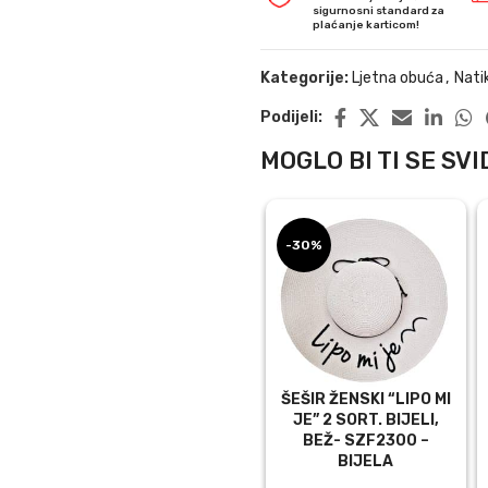
sigurnosni standard za
plaćanje karticom!
Kategorije:
Ljetna obuća
,
Nati
Podijeli:
MOGLO BI TI SE SVID
-30%
ŠEŠIR ŽENSKI “LIPO MI
JE” 2 SORT. BIJELI,
BEŽ- SZF2300 –
BIJELA