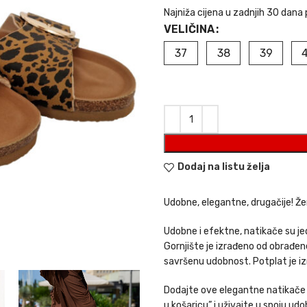
Najniža cijena u zadnjih 30 dana 
VELIČINA
37
38
39
Dodaj na listu želja
Udobne, elegantne, drugačije! Ž
Udobne i efektne, natikače su jed
Gornjište je izrađeno od obrađen
savršenu udobnost. Potplat je iz
Dodajte ove elegantne natikače sv
u košaricu” i uživajte u spoju udo