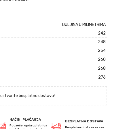
DULJINA U MILIMETRIMA
242
248
254
260
268
276
i ostvarite besplatnu dostavu!
NAČINI PLAĆANJA
BESPLATNA DOSTAVA
Pouzeće, opća uplatnica
Besplatna dostava za sve