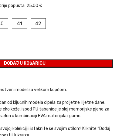
prije popusta:
25,00 €
40
41
42
DODAJ U KOŠARICU
enstveni model sa velikom kopčom.
an od ključnih modela cipela za proljetne i ljetne dane.
e eko kože, ispod PU tabanice je sloj memorijske pjene za
rađen u kombinaciji EVA materijala i gume.
ojoj kolekciji i istaknite se svojim stilom! Kliknite “Dodaj
bnosti i luksuza.