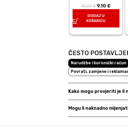
9,10
Izvorna
€
Trenut
13,00
€
cijena bila
cijena j
DODAJ U
je: 13,00 €.
9,10 €.
KOŠARICU
ČESTO POSTAVLJE
Narudžbe i korisnički račun
Povrati, zamjene i reklamac
Kako mogu provjeriti je li
Mogu li naknadno mijenja