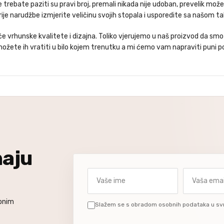
je trebate paziti su pravi broj, premali nikada nije udoban, prevelik m
je narudžbe izmjerite veličinu svojih stopala i usporedite sa našom ta
 vrhunske kvalitete i dizajna. Toliko vjerujemo u naš proizvod da smo s
ožete ih vratiti u bilo kojem trenutku a mi ćemo vam napraviti puni p
naju
Vaše ime
Vaša email a
ebnim
Slažem se s obradom osobnih podataka u sv