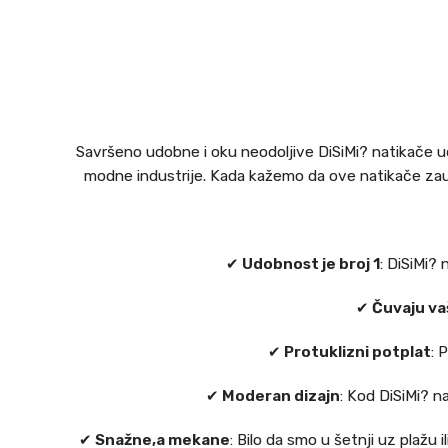
Savršeno udobne i oku neodoljive DiSiMi? natikače u
modne industrije. Kada kažemo da ove natikače zausta
✔
Udobnost je broj 1
: DiSiMi?
✔
Čuvaju va
✔
Protuklizni potplat
: 
✔
Moderan dizajn
: Kod DiSiMi? n
✔
Snažne,a mekane
: Bilo da smo u šetnji uz plažu 