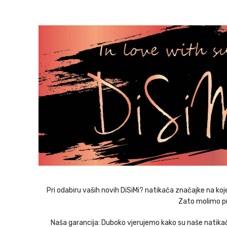
Pri odabiru vaših novih DiSiMi? natikača značajke na ko
Zato molimo pri
Naša garancija: Duboko vjerujemo kako su naše natikače