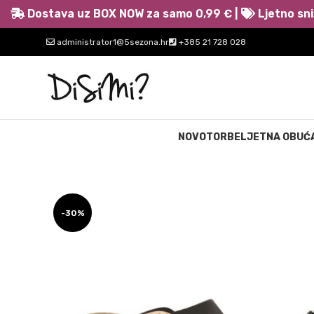
Dostava uz BOX NOW za samo 0,99 € |
Ljetno sni
administrator1@5sezona.hr
+385 21 728 028
NOVO
TORBE
LJETNA OBUĆ
-30%