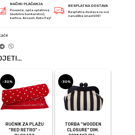
NAČINI PLAĆANJA
BESPLATNA DOSTAVA
Pouzeće, opća uplatnica
Besplatna dostava za sve
(mobilno bankarstvo),
narudžbe iznad 50€!
kartica, Aircash, Keks Pay!
kače
JETI...
-30%
-30%
-30%
RUČNIK ZA PLAŽU
TORBA “WOODEN
TUNI
“RED RETRO” –
CLOSURE” DIM.
DES