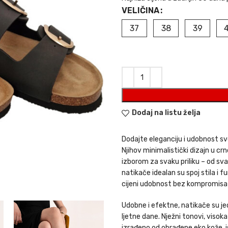
VELIČINA
37
38
39
Dodaj na listu želja
Dodajte eleganciju i udobnost svo
Njihov minimalistički dizajn u cr
izborom za svaku priliku – od sva
natikače idealan su spoj stila i
cijeni udobnost bez kompromisa 
Udobne i efektne, natikače su jed
ljetne dane. Nježni tonovi, visok
izrađeno od obrađene eko kože, i