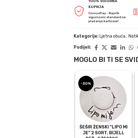
100% SIGURNA
KUPNJA
CorvusPay - Najviši
sigurnosni standard za
plaćanje karticom!
Kategorije:
Ljetna obuća
,
Nati
Podijeli:
MOGLO BI TI SE SVID
-30%
ŠEŠIR ŽENSKI “LIPO MI
JE” 2 SORT. BIJELI,