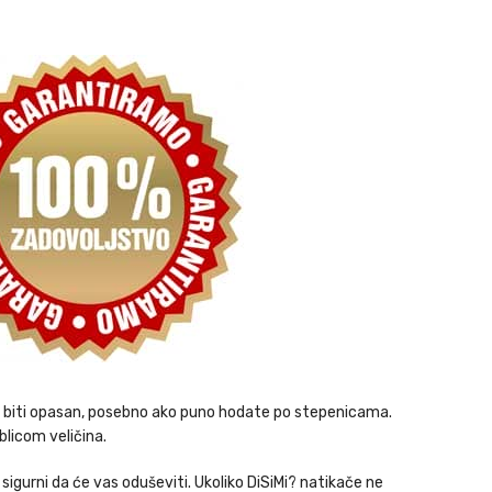
ože biti opasan, posebno ako puno hodate po stepenicama.
blicom veličina.
igurni da će vas oduševiti. Ukoliko DiSiMi? natikače ne