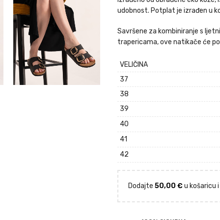
udobnost. Potplat je izrađen u k
Savršene za kombiniranje s ljetn
trapericama, ove natikače će pos
VELIČINA
37
38
39
40
41
42
Dodajte
50,00
€
u košaricu 