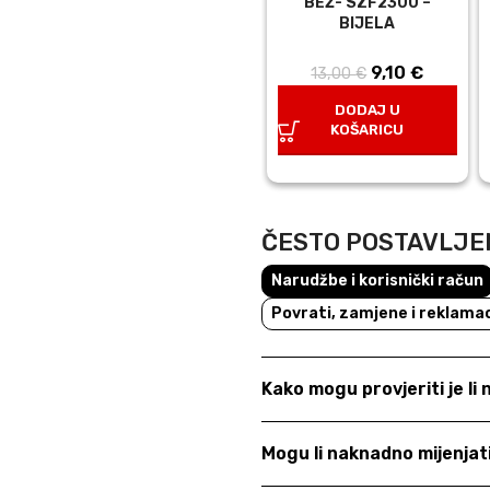
BEŽ- SZF2300 –
BIJELA
9,10
Izvorna
€
Trenut
13,00
€
cijena bila
cijena j
DODAJ U
je: 13,00 €.
9,10 €.
KOŠARICU
ČESTO POSTAVLJE
Narudžbe i korisnički račun
Povrati, zamjene i reklamac
Kako mogu provjeriti je li
Mogu li naknadno mijenja