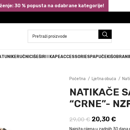
ženje: 30 % popusta na odabrane kategorije!
A
TUNIKE
RUČNICI
ŠEŠIRI I KAPE
ACCESSORIES
PAPUČE
KIŠOBRANI
Početna
Ljetna obuća
Nat
NATIKAČE S
“CRNE”- NZ
Izvorna cijen
20,30
€
Tren
29,00
€
Najniža cijena u zadnjih 30 dana 