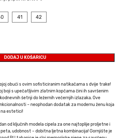
40
41
42
DODAJ U KOŠARICU
joj obući s ovim sofisticiranim natikačama s dvije trake!
noj boji s upečatljivim zlatnim kopčama čini ih savršenim
kodnevnih šetnji do ležernih večernjih izlazaka. Ove
 funkcionalnosti – neophodan dodatak za modernu ženu koja
na estetici!
an od ključnih modela cipela za one najtoplije proljetne i
a peta, udobnost – dobitna ljetna kombinacija! Gornjište je
spod PU tabanice je sloj memorijske pjene za savršenu