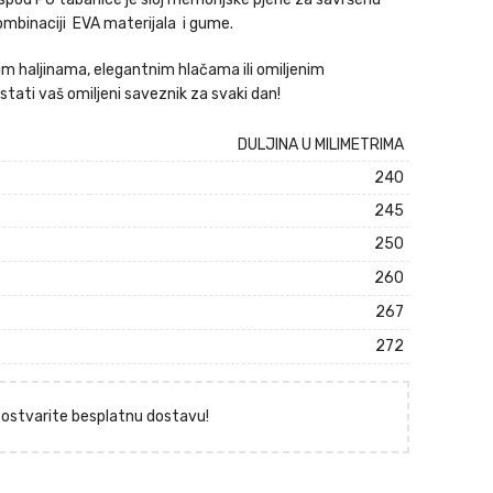
ombinaciji EVA materijala i gume.
im haljinama, elegantnim hlačama ili omiljenim
tati vaš omiljeni saveznik za svaki dan!
DULJINA U MILIMETRIMA
240
245
250
260
267
272
i ostvarite besplatnu dostavu!