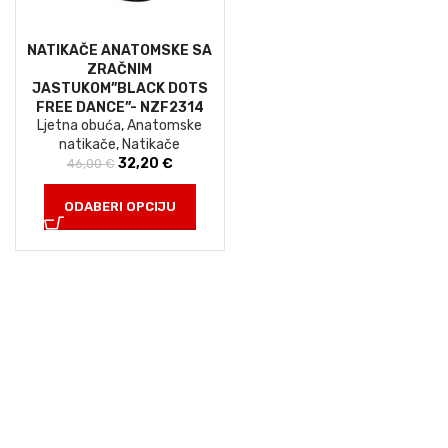
NATIKAČE ANATOMSKE SA
ZRAČNIM
JASTUKOM”BLACK DOTS
FREE DANCE”- NZF2314
Ljetna obuća
,
Anatomske
natikače
,
Natikače
32,20
Izvorna cijena
€
Trenutna
46,00
€
bila je: 46,00 €.
cijena je:
32,20 €.
ODABERI OPCIJU