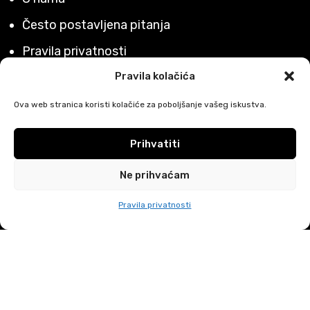
Često postavljena pitanja
Pravila privatnosti
Uvjeti poslovanja
Pravila kolačića
Izjava o sufinanciranju
Ova web stranica koristi kolačiće za poboljšanje vašeg iskustva.
Načini plaćanja
Prihvatiti
Povrati i reklamacije
Ne prihvaćam
Dostava i isporuke
Pravila privatnosti
Trebate pomoć?