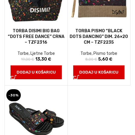
TORBA DISIMI BIG BAG
TORBA PISMO “BLACK
“DOTS FREE DANCE” CRNA
DOTS DANCING” DIM. 26×20
– TZF2316
CM – TZF2235
Torbe
,
Ljetne Torbe
Torbe
,
Pismo torbe
13,30
Izvorna cijena
€
Trenutna
5,60
Izvorna cijena
€
Trenutna
19,00
€
8,00
€
bila je: 19,00 €.
cijena je:
bila je: 8,00 €.
cijena je:
13,30 €.
5,60 €.
DODAJ U KOŠARICU
DODAJ U KOŠARICU
-30%