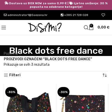
Dostava uz BOX NOW za samo 0,99 € |
Ljetno sniženje: 30 %
popusta na odabrane kategorije!
administrator1@5sezona.hr
+385 21 728 028
0
0,00
€
Black dots free dance
Početna
PROIZVODI OZNAČENI “BLACK DOTS FREE DANCE”
Prikazuje se svih 3 rezultata
Filteri
-30%
-30%