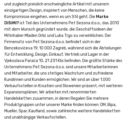
und zugleich preislich erschwingliche Artikel mit unserem
einzigartigen Design, inspiriert von Menschen, die keine
Kompromisse eingehen, wenn es um Stil geht. Die
Marke
DiSiMi?
ist Teil des Unternehmens Pet Sezona d.o.o., das 2010
mit dem Wunsch gegründet wurde, die Geschäftsideen der
Mitinhaber Mladen Orlić und Luka Trgo zu verwirklichen. Der
Firmensitz von Pet Sezona d.o.o. befindet sich in der
Bencekovićeva 19, 10 000 Zagreb, während sich die Abteilungen
für Entwicklung, Design, Einkauf, Vertrieb und Lager in der
Vjekoslava Paraća 10, 21 231 Klis befinden. Die größte Stärke des
Unternehmens Pet Sezona d.o.o. sind unsere Mitarbeiterinnen
und Mitarbeiter, die uns stetiges Wachstum und zufriedene
Kundinnen und Kunden ermöglichen. Wir sind an über 1.000
Verkaufsstellen in Kroatien und Slowenien präsent, mit weiteren
Expansionsplänen. Wir arbeiten mit renommierten
Handelsketten zusammen, in deren Regalen Sie mehrere
Produktgruppen unter unserer Marke finden können: DM, Bipa,
Mueller, Spar, Kaufland, sowie zahlreiche weitere Handelsketten
und unabhängige Verkaufsstellen.