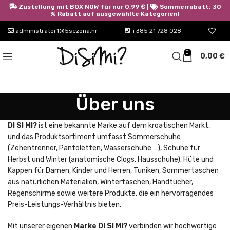
Zustellung mit BOX NOW für nur 0,99 € |
Sommerrabatt: 30
% Rabatt auf ausgewählte Kategorien!
administrator1@5sezona.hr
+385 21 728 028
0
0,00
€
Über uns
DI SI MI?
ist eine bekannte Marke auf dem kroatischen Markt,
und das Produktsortiment umfasst Sommerschuhe
(Zehentrenner, Pantoletten, Wasserschuhe …), Schuhe für
Herbst und Winter (anatomische Clogs, Hausschuhe), Hüte und
Kappen für Damen, Kinder und Herren, Tuniken, Sommertaschen
aus natürlichen Materialien, Wintertaschen, Handtücher,
Regenschirme sowie weitere Produkte, die ein hervorragendes
Preis-Leistungs-Verhältnis bieten.
Mit unserer eigenen
Marke DI SI MI?
verbinden wir hochwertige