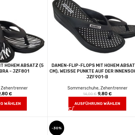
IT HOHEM ABSATZ (5
DAMEN-FLIP-FLOPS MIT HOHEM ABSAT
EBRA – JZF801
CM), WEISSE PUNKTE AUF DER INNENSOHL
ZF901-B
,
Zehentrenner
Sommerschuhe
,
Zehentrenner
9,80
Ursprünglicher Preis war:
€
Aktueller Preis ist:
9,80
Ursprünglicher Prei
€
Aktueller Pre
14,00
€
14,00 €
9,80 €.
14,00 €
9,80 €
G WÄHLEN
AUSFÜHRUNG WÄHLEN
-30%