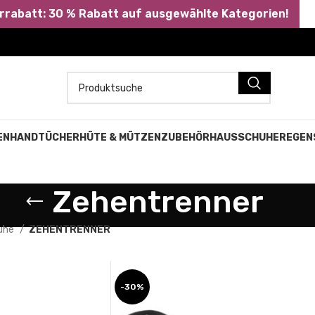
abatt: 30 % Rabatt auf ausgewählte Kategorien!
EN
HANDTÜCHER
HÜTE & MÜTZEN
ZUBEHÖR
HAUSSCHUHE
REGEN
Zehentrenner
uhe
ZEHENTRENNER
-30%