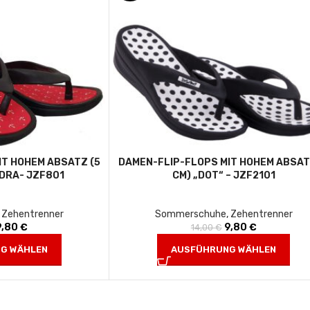
IT HOHEM ABSATZ (5
DAMEN-FLIP-FLOPS MIT HOHEM ABSAT
IDRA- JZF801
CM) „DOT“ – JZF2101
,
Zehentrenner
Sommerschuhe
,
Zehentrenner
9,80
Ursprünglicher Preis war:
€
Aktueller Preis ist:
9,80
Ursprünglicher Prei
€
Aktueller Pre
14,00
€
14,00 €
9,80 €.
14,00 €
9,80 €
G WÄHLEN
AUSFÜHRUNG WÄHLEN