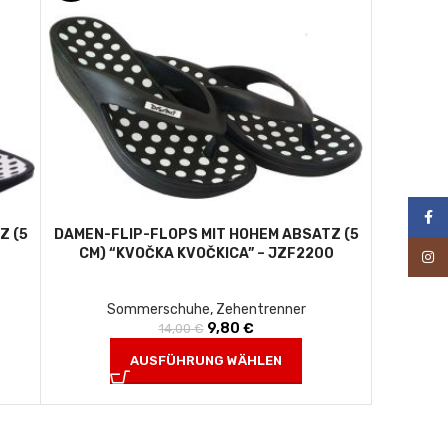
Face
Z (5
DAMEN-FLIP-FLOPS MIT HOHEM ABSATZ (5
CM) “KVOČKA KVOČKICA” – JZF2200
Inst
Sommerschuhe
,
Zehentrenner
s war:
is ist:
9,80
Ursprünglicher Preis war:
€
Aktueller Preis ist:
14,00
€
.
14,00 €
9,80 €.
AUSFÜHRUNG WÄHLEN