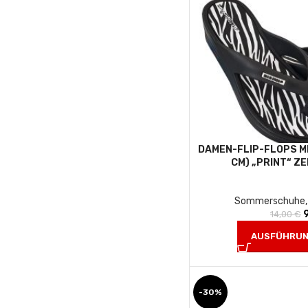
DAMEN-FLIP-FLOPS M
CM) „PRINT“ Z
Sommerschuhe
14,00
€
AUSFÜHRUN
-30%