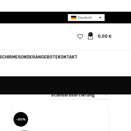
Deutsch
0
0,00
€
SCHIRME
SONDERANGEBOTE
KONTAKT
-30%