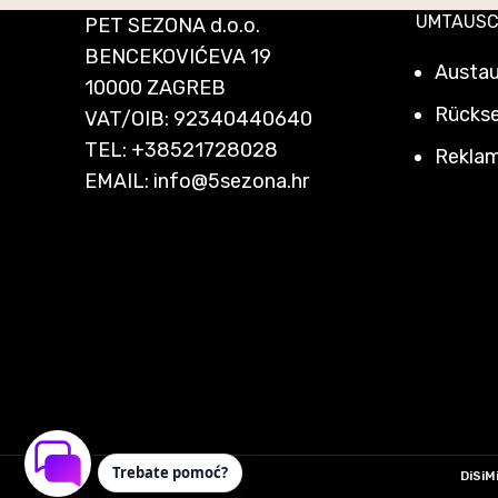
UMTAUSC
PET SEZONA d.o.o.
BENCEKOVIĆEVA 19
Austau
10000 ZAGREB
Rücks
VAT/OIB: 92340440640
TEL:
+38521728028
Reklam
EMAIL:
info@5sezona.hr
Trebate pomoć?
DiSiM