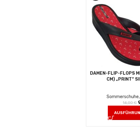
DAMEN-FLIP-FLOPS M
CM) „PRINT“ S
Sommerschuhe
14,00
€
AUSFÜHRUN