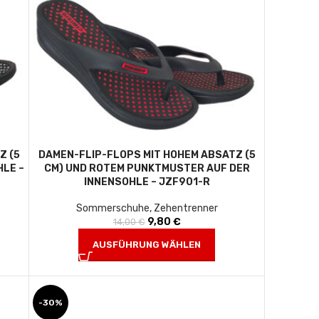
Z (5
DAMEN-FLIP-FLOPS MIT HOHEM ABSATZ (5
E – J
CM) UND ROTEM PUNKTMUSTER AUF DER
INNENSOHLE – JZF901-R
Sommerschuhe
,
Zehentrenner
s war:
is ist:
9,80
Ursprünglicher Preis war:
€
Aktueller Preis ist:
14,00
€
.
14,00 €
9,80 €.
AUSFÜHRUNG WÄHLEN
-30%