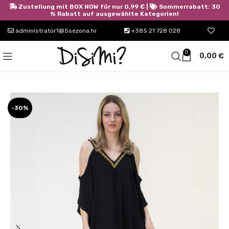
Zustellung mit BOX NOW für nur 0,99 € |
Sommerrabatt: 30
% Rabatt auf ausgewählte Kategorien!
administrator1@5sezona.hr
+385 21 728 028
0
0,00
€
-30%