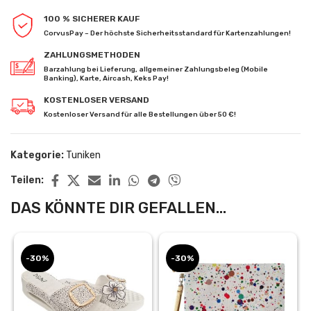
100 % SICHERER KAUF
CorvusPay – Der höchste Sicherheitsstandard für Kartenzahlungen!
ZAHLUNGSMETHODEN
Barzahlung bei Lieferung, allgemeiner Zahlungsbeleg (Mobile
Banking), Karte, Aircash, Keks Pay!
KOSTENLOSER VERSAND
Kostenloser Versand für alle Bestellungen über 50 €!
Kategorie:
Tuniken
Teilen:
DAS KÖNNTE DIR GEFALLEN...
-30%
-30%