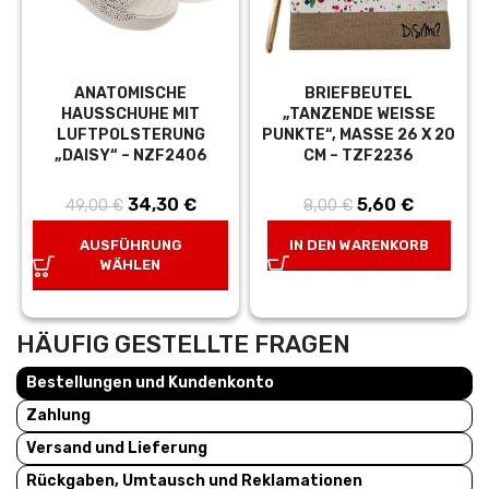
ANATOMISCHE
BRIEFBEUTEL
HAUSSCHUHE MIT
„TANZENDE WEISSE P
LUFTPOLSTERUNG
UNKTE“, MASSE 26 X 20 CM
„DAISY“ – NZF2406
– TZF2236
Ursprünglicher
34,30
€
Aktueller
Ursprünglicher
5,60
€
Aktueller
49,00
€
8,00
€
Preis war:
Preis ist:
Preis war:
Preis ist:
AUSFÜHRUNG
IN DEN WARENKORB
49,00 €
34,30 €.
8,00 €
5,60 €.
WÄHLEN
HÄUFIG GESTELLTE FRAGEN
Bestellungen und Kundenkonto
Zahlung
Versand und Lieferung
Rückgaben, Umtausch und Reklamationen