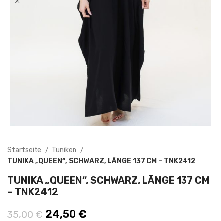
Startseite
Tuniken
TUNIKA „QUEEN“, SCHWARZ, LÄNGE 137 CM – TNK2412
TUNIKA „QUEEN“, SCHWARZ, LÄNGE 137 CM
– TNK2412
Ursprünglicher Preis war: 35,00 €
24,50
€
Aktueller Preis ist:
35,00
€