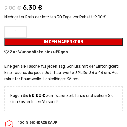
Ursprünglicher Preis war: 9,00 €
6,30
€
Aktueller Preis ist: 6,30 €.
9,00
€
Niedrigster Preis der letzten 30 Tage vor Rabatt:
9,00 €
IN DEN WARENKORB
Zur Wunschliste hinzufügen
Eine geniale Tasche für jeden Tag. Schluss mit der Eintönigkeit!
Eine Tasche, die jedes Outfit aufwertet! Maße: 38 x 43 cm. Aus
robuster Baumwolle. Henkellänge: 35 cm.
Fügen Sie
50,00
€
zum Warenkorb hinzu und sichern Sie
sich kostenlosen Versand!
100 % SICHERER KAUF