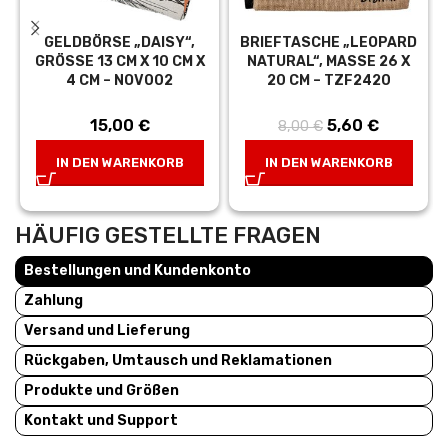
GELDBÖRSE „DAISY“,
BRIEFTASCHE „LEOPARD
GRÖSSE 13 CM X 10 CM X 4
NATURAL“, MASSE 26 X 2
CM – NOV002
0 CM – TZF2420
15,00
€
Ursprünglicher
5,60
€
Aktueller
8,00
€
Preis war:
Preis ist:
IN DEN WARENKORB
IN DEN WARENKORB
8,00 €
5,60 €.
HÄUFIG GESTELLTE FRAGEN
Bestellungen und Kundenkonto
Zahlung
Versand und Lieferung
Rückgaben, Umtausch und Reklamationen
Produkte und Größen
Kontakt und Support