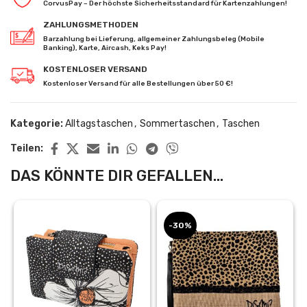
CorvusPay – Der höchste Sicherheitsstandard für Kartenzahlungen!
ZAHLUNGSMETHODEN
Barzahlung bei Lieferung, allgemeiner Zahlungsbeleg (Mobile
Banking), Karte, Aircash, Keks Pay!
KOSTENLOSER VERSAND
Kostenloser Versand für alle Bestellungen über 50 €!
Kategorie:
Alltagstaschen
,
Sommertaschen
,
Taschen
Teilen:
DAS KÖNNTE DIR GEFALLEN...
-30%