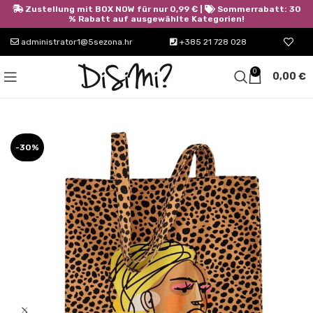
Zustellung mit BOX NOW für nur 0,99 € |
Sommerrabatt: 30
% Rabatt auf ausgewählte Kategorien!
administrator1@5sezona.hr
+385 21 728 028
0
0,00
€
-30%