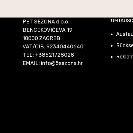
UMTAUSC
PET SEZONA d.o.o.
BENCEKOVIĆEVA 19
Austau
10000 ZAGREB
Rücks
VAT/OIB: 92340440640
TEL:
+38521728028
Reklam
EMAIL:
info@5sezona.hr