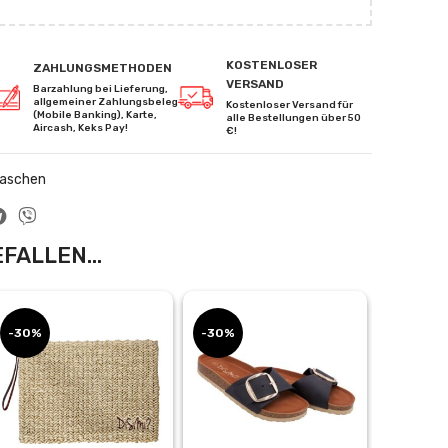
KOSTENLOSER
ZAHLUNGSMETHODEN
VERSAND
Barzahlung bei Lieferung,
allgemeiner Zahlungsbeleg
Kostenloser Versand für
(Mobile Banking), Karte,
alle Bestellungen über 50
Aircash, Keks Pay!
€!
aschen
FALLEN...
-30%
-30%
-30%