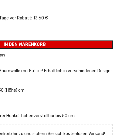
r Preis war: 17,00 €
ler Preis ist: 11,90 €.
 Tage vor Rabatt:
13,60 €
IN DEN WARENKORB
en
aumwolle mit Futter! Erhältlich in verschiedenen Designs
 30 (Höhe) cm
rer Henkel: höhenverstellbar bis 50 cm.
korb hinzu und sichern Sie sich kostenlosen Versand!