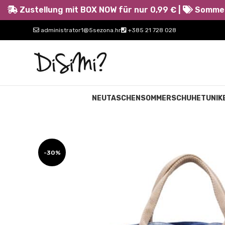
Zustellung mit BOX NOW für nur 0,99 € |
Sommerr
administrator1@5sezona.hr
+385 21 728 028
NEU
TASCHEN
SOMMERSCHUHE
TUNIK
-30%