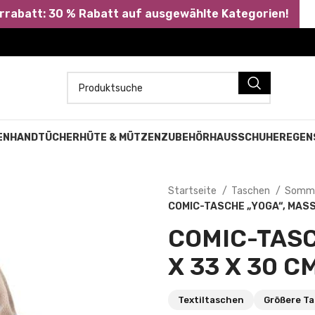
abatt: 30 % Rabatt auf ausgewählte Kategorien!
EN
HANDTÜCHER
HÜTE & MÜTZEN
ZUBEHÖR
HAUSSCHUHE
REGEN
Startseite
Taschen
Somm
COMIC-TASCHE „YOGA“, MASSE
COMIC-TASCH
33 X 30 CM
Textiltaschen
Größere T