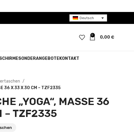
Deutsch
0
0,00
€
SCHIRME
SONDERANGEBOTE
KONTAKT
ertaschen
 36 X 33 X 30 CM – TZF2335
E „YOGA“, MASSE 36 X
 – TZF2335
aschen