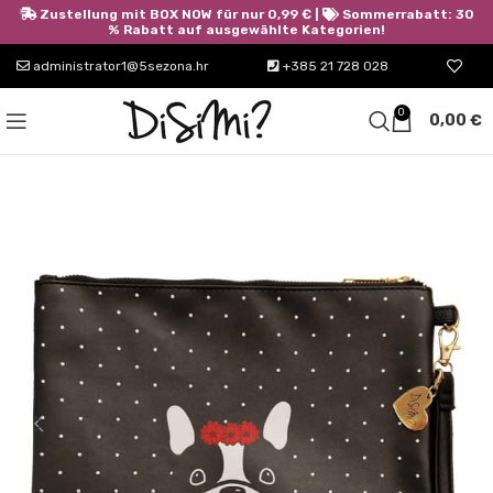
Zustellung mit BOX NOW für nur 0,99 € |
Sommerrabatt: 30
% Rabatt auf ausgewählte Kategorien!
administrator1@5sezona.hr
+385 21 728 028
0
0,00
€