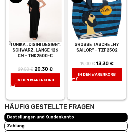
TUNIKA „DISIMI DESIGN“,
GROSSE TASCHE „MY S
SCHWARZ, LÄNGE 126
AILOR“ – TZF2502
CM – TNK2500-C
Ursprünglicher
13,30
€
Aktuelle
19,00
€
Ursprünglicher
20,30
€
Aktueller
29,00
€
Preis war:
Preis ist
IN DEN WARENKORB
Preis war:
Preis ist:
19,00 €
13,30 €
IN DEN WARENKORB
29,00 €
20,30 €.
HÄUFIG GESTELLTE FRAGEN
Bestellungen und Kundenkonto
Zahlung