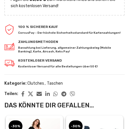
sich kostenlosen Versand!
100 % SICHERER KAUF
CorvusPay – Der höchste Sicherheitsstandard für Kartenzahlungen!
ZAHLUNGSMETHODEN
Barzahlung bei Lieferung, allgemeiner Zahlungsbeleg (Mobile
Banking), Karte, Aircash, Keks Pay!
KOSTENLOSER VERSAND
Kostenloser Versand für alle Bestellungen über 50 €!
Kategorie:
Clutches
,
Taschen
Teilen:
DAS KÖNNTE DIR GEFALLEN...
-30%
-30%