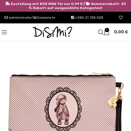
Zustellung mit BOX NOW für nur 0,99 € |
Sommerrabatt: 30
% Rabatt auf ausgewählte Kategorien!
administrator1@5sezona.hr
+385 21 728 028
0
0,00
€