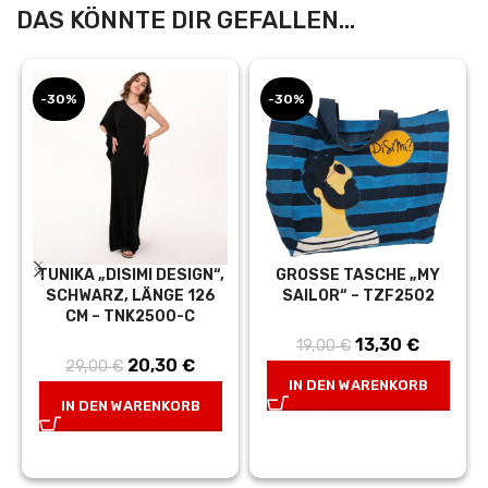
DAS KÖNNTE DIR GEFALLEN...
-30%
-30%
TUNIKA „DISIMI DESIGN“,
GROSSE TASCHE „MY S
SCHWARZ, LÄNGE 126
AILOR“ – TZF2502
CM – TNK2500-C
Ursprünglicher
13,30
€
Aktuelle
19,00
€
Ursprünglicher
20,30
€
Aktueller
29,00
€
Preis war:
Preis ist
IN DEN WARENKORB
Preis war:
Preis ist:
19,00 €
13,30 €
IN DEN WARENKORB
29,00 €
20,30 €.