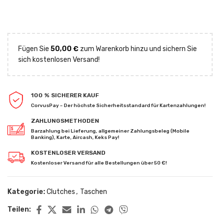
Fügen Sie
50,00
€
zum Warenkorb hinzu und sichern Sie
sich kostenlosen Versand!
100 % SICHERER KAUF
CorvusPay – Der höchste Sicherheitsstandard für Kartenzahlungen!
ZAHLUNGSMETHODEN
Barzahlung bei Lieferung, allgemeiner Zahlungsbeleg (Mobile
Banking), Karte, Aircash, Keks Pay!
KOSTENLOSER VERSAND
Kostenloser Versand für alle Bestellungen über 50 €!
Kategorie:
Clutches
,
Taschen
Teilen: