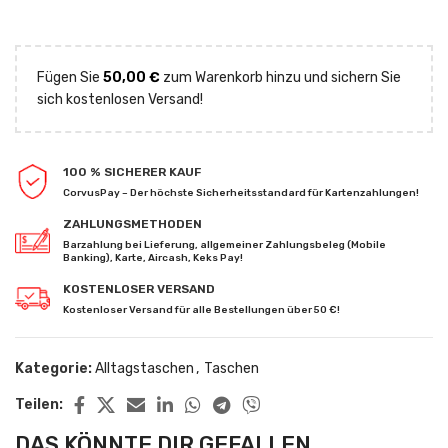
Fügen Sie
50,00
€
zum Warenkorb hinzu und sichern Sie
sich kostenlosen Versand!
100 % SICHERER KAUF
CorvusPay – Der höchste Sicherheitsstandard für Kartenzahlungen!
ZAHLUNGSMETHODEN
Barzahlung bei Lieferung, allgemeiner Zahlungsbeleg (Mobile
Banking), Karte, Aircash, Keks Pay!
KOSTENLOSER VERSAND
Kostenloser Versand für alle Bestellungen über 50 €!
Kategorie:
Alltagstaschen
,
Taschen
Teilen:
DAS KÖNNTE DIR GEFALLEN...