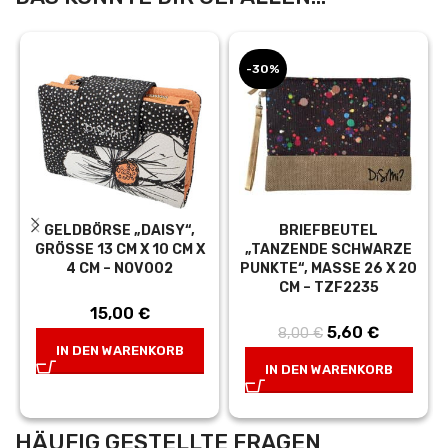
-30%
GELDBÖRSE „DAISY“,
BRIEFBEUTEL
GRÖSSE 13 CM X 10 CM X 4
„TANZENDE SCHWARZE
CM – NOV002
PUNKTE“, MASSE 26 X 20 C
M – TZF2235
15,00
€
Ursprünglicher
5,60
€
Aktueller
8,00
€
IN DEN WARENKORB
Preis war:
Preis ist:
IN DEN WARENKORB
8,00 €
5,60 €.
HÄUFIG GESTELLTE FRAGEN