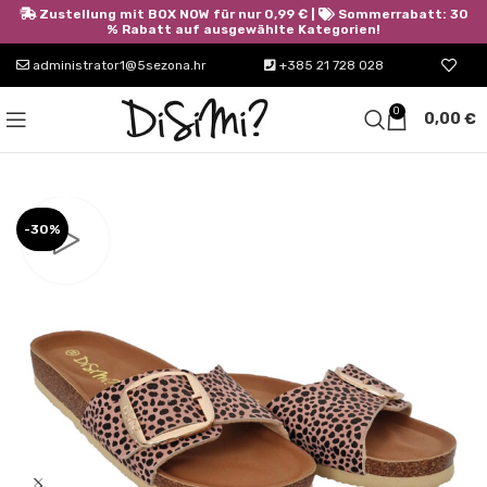
Zustellung mit BOX NOW für nur 0,99 € |
Sommerrabatt: 30
% Rabatt auf ausgewählte Kategorien!
administrator1@5sezona.hr
+385 21 728 028
0
0,00
€
-30%