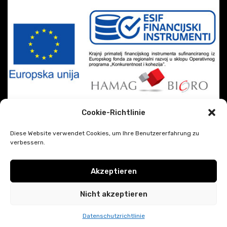
Cookie-Richtlinie
Diese Website verwendet Cookies, um Ihre Benutzererfahrung zu
verbessern.
Akzeptieren
|
DiSiMi?
2026 CREATED BY
JAVESCRIPT
Google Datenschutz und
Nutzungsbedingungen
Nicht akzeptieren
Datenschutzrichtlinie
Trebate pomoć?