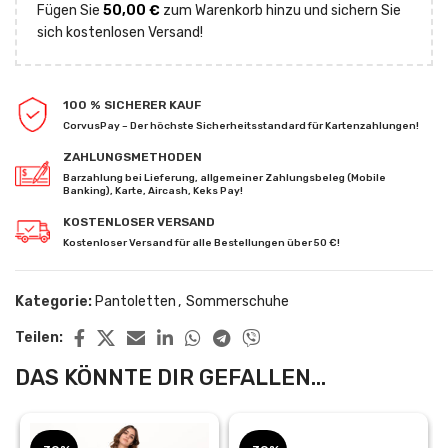
Fügen Sie
50,00
€
zum Warenkorb hinzu und sichern Sie
sich kostenlosen Versand!
100 % SICHERER KAUF
CorvusPay – Der höchste Sicherheitsstandard für Kartenzahlungen!
ZAHLUNGSMETHODEN
Barzahlung bei Lieferung, allgemeiner Zahlungsbeleg (Mobile
Banking), Karte, Aircash, Keks Pay!
KOSTENLOSER VERSAND
Kostenloser Versand für alle Bestellungen über 50 €!
Kategorie:
Pantoletten
,
Sommerschuhe
Teilen:
DAS KÖNNTE DIR GEFALLEN...