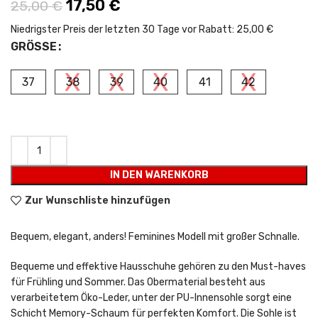
Ursprünglicher Preis war: 25,00 €
17,50
€
Aktueller Preis ist: 17,50 €.
25,00
€
Niedrigster Preis der letzten 30 Tage vor Rabatt:
25,00 €
GRÖSSE
37
38
39
40
41
42
IN DEN WARENKORB
Zur Wunschliste hinzufügen
Bequem, elegant, anders! Feminines Modell mit großer Schnalle.
Bequeme und effektive Hausschuhe gehören zu den Must-haves
für Frühling und Sommer. Das Obermaterial besteht aus
verarbeitetem Öko-Leder, unter der PU-Innensohle sorgt eine
Schicht Memory-Schaum für perfekten Komfort. Die Sohle ist