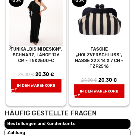
-30%
-30%
TUNIKA „DISIMI DESIGN“,
TASCHE
SCHWARZ, LÄNGE 126
„HOLZVERSCHLUSS“,
CM – TNK2500-C
MASSE 22 X 14 X 7 CM – T
ZF2516
Ursprünglicher
20,30
€
Aktueller
29,00
€
Ursprünglicher
20,30
€
Aktuell
29,00
€
Preis war:
Preis ist:
IN DEN WARENKORB
Preis war:
Preis ist
29,00 €
20,30 €.
IN DEN WARENKORB
29,00 €
20,30 €
HÄUFIG GESTELLTE FRAGEN
Bestellungen und Kundenkonto
Zahlung