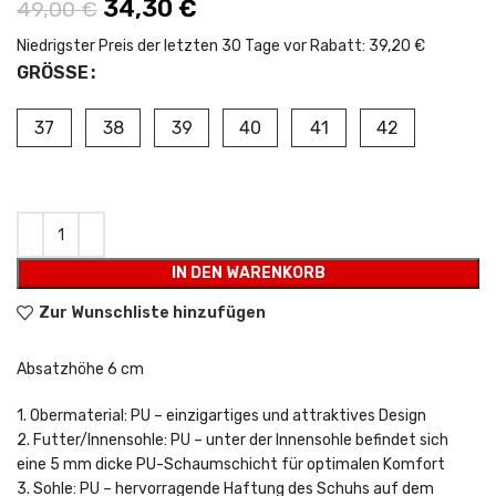
Ursprünglicher Preis war: 49,00 €
34,30
€
Aktueller Preis ist:
49,00
€
34,30 €.
Niedrigster Preis der letzten 30 Tage vor Rabatt:
39,20 €
GRÖSSE
37
38
39
40
41
42
IN DEN WARENKORB
Zur Wunschliste hinzufügen
Absatzhöhe 6 cm
1. Obermaterial: PU – einzigartiges und attraktives Design
2. Futter/Innensohle: PU – unter der Innensohle befindet sich
eine 5 mm dicke PU-Schaumschicht für optimalen Komfort
3. Sohle: PU – hervorragende Haftung des Schuhs auf dem