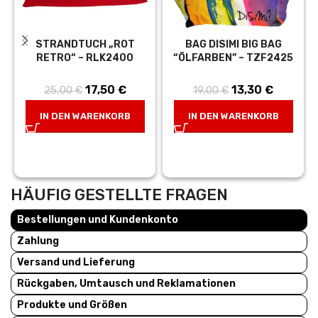
STRANDTUCH „ROT
BAG DISIMI BIG BAG
RETRO“ – RLK2400
“ÖLFARBEN” – TZF2425
Ursprünglicher
17,50
€
Aktueller
Ursprünglicher
13,30
€
Aktuelle
25,00
€
19,00
€
Preis war:
Preis ist:
Preis war:
Preis ist
IN DEN WARENKORB
IN DEN WARENKORB
25,00 €
17,50 €.
19,00 €
13,30 €
HÄUFIG GESTELLTE FRAGEN
Bestellungen und Kundenkonto
Zahlung
Versand und Lieferung
Rückgaben, Umtausch und Reklamationen
Produkte und Größen