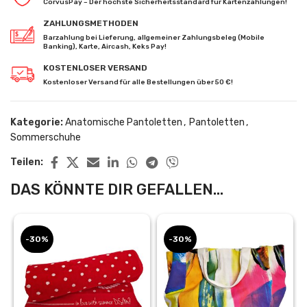
CorvusPay – Der höchste Sicherheitsstandard für Kartenzahlungen!
ZAHLUNGSMETHODEN
Barzahlung bei Lieferung, allgemeiner Zahlungsbeleg (Mobile
Banking), Karte, Aircash, Keks Pay!
KOSTENLOSER VERSAND
Kostenloser Versand für alle Bestellungen über 50 €!
Kategorie:
Anatomische Pantoletten
,
Pantoletten
,
Sommerschuhe
Teilen:
DAS KÖNNTE DIR GEFALLEN...
-30%
-30%